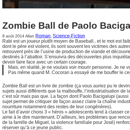
Zombie Ball de Paolo Baciga
Roman
, 
Science-Fiction
8 août 2014
Allan
Rabi est un joueur plutôt moyen de Baseball.. et le mot est fai
dont le père est violent, ils sont souvent les victimes des autre
retrouvent près de l’usine de production de viande et découvre
destinés à l’abattoir. S’ensuivra des découvertes plus inquiét
devoir faire face avec un certain courage.
Mais, en réalité, je ne voulais voir mourir personne. Je ne 
Pas même quand M. Cocoran a essayé de me bouffer le ce
Zombie Ball est un livre de zombie (ça vous auriez pu le devine
sujets aussi différents que la malbouffe, l’industrialisation de l
c’est sûr mais pas que. La façon dont Paolo Bacigalupi (aussi
sujet permet de critiquer de façon assez claire la chaîne indus
nourriture notamment des restes de leur congénères).
Le fait d’avoir choisi 3 « héros » adolescents tend à classer 
aime à le dire maintenant. D’ailleurs, les problèmes que rencon
de la famille de Miguel, la violence familiale pour José) renforc
réserver qu’à ce jeune public.