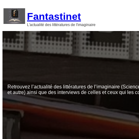
Aller
au
Fantastinet
contenu
L'actualité des littératures de l'imaginaire
Retrouvez l’actualité des littératures de l’imaginaire (Scienc
et autre) ainsi que des interviews de celles et ceux qui les c