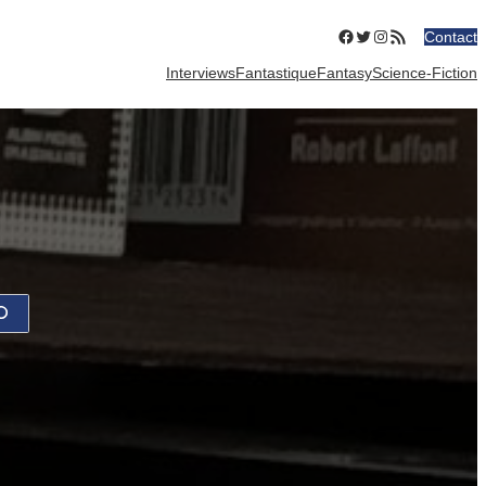
Facebook
Twitter
Instagram
Flux RSS
Contact
Interviews
Fantastique
Fantasy
Science-Fiction