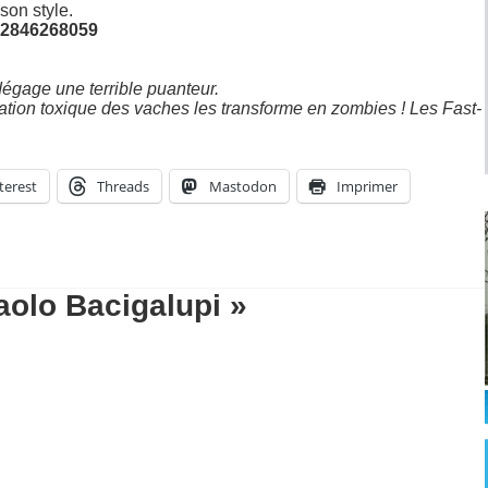
son style.
782846268059
n dégage une terrible puanteur.
ation toxique des vaches les transforme en zombies ! Les Fast-
terest
Threads
Mastodon
Imprimer
aolo Bacigalupi »