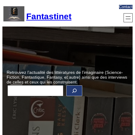
Aller
Contact
au
Fantastinet
contenu
Retrouvez l’actualité des littératures de l’imaginaire (Science-
Fiction, Fantastique, Fantasy, et autre) ainsi que des interviews
de celles et ceux qui les construisent.
R
e
c
h
e
r
c
h
e
r