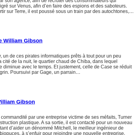
ar son agence, afin de recruter des consommateurs qui
igré sur Venus, afin d’en faire des espions et des saboteurs.
partir sur Terre, il est poussé sous un train par des autochtones,…
 William Gibson
 un de ces pirates informatiques prêts à tout pour un peu
 la cité de la nuit, le quartier chaud de Chiba, dans lequel
e diminue avec le temps. Et justement, celle de Case se réduit
rin. Poursuivi par Gage, un parrain…
illiam Gibson
t commandité par une entreprise victime de ses méfaits, Turner
truction plastique. A sa sortie, il est contacté pour un nouveau
étant d’aider un dénommé Mitchell, le meilleur ingénieur de
biopuces, à s’enfuir pour rejoindre une nouvelle entreprise.