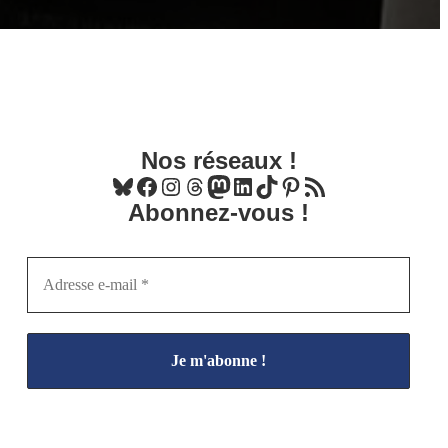
Nos réseaux !
Bluesky
Facebook
Instagram
Threads
Mastodon
LinkedIn
TikTok
Pinterest
Flux RSS
Abonnez-vous !