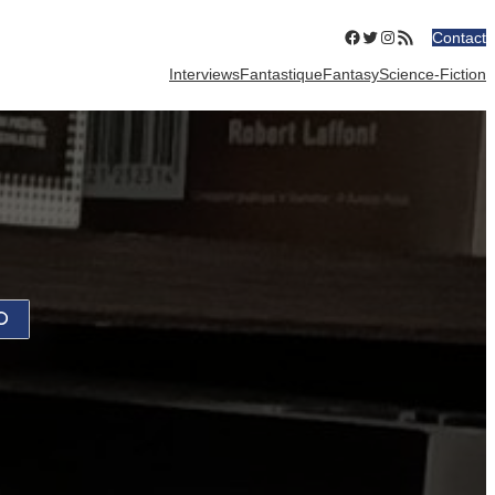
Facebook
Twitter
Instagram
Flux RSS
Contact
Interviews
Fantastique
Fantasy
Science-Fiction