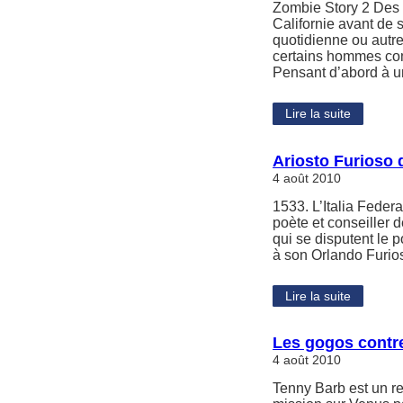
Zombie Story 2 Des 
Californie avant de 
quotidienne ou autre
certains hommes com
Pensant d’abord à 
Lire la suite
Ariosto Furioso
4 août 2010
1533. L’Italia Feder
poète et conseiller d
qui se disputent le p
à son Orlando Furios
Lire la suite
Les gogos contre
4 août 2010
Tenny Barb est un red