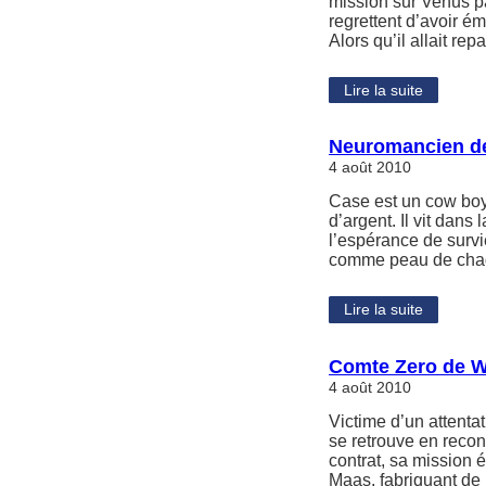
mission sur Venus p
regrettent d’avoir ém
Alors qu’il allait re
Lire la suite
Neuromancien de
4 août 2010
Case est un cow boy,
d’argent. Il vit dans
l’espérance de survi
comme peau de chag
Lire la suite
Comte Zero de W
4 août 2010
Victime d’un attenta
se retrouve en recons
contrat, sa mission 
Maas, fabriquant de 