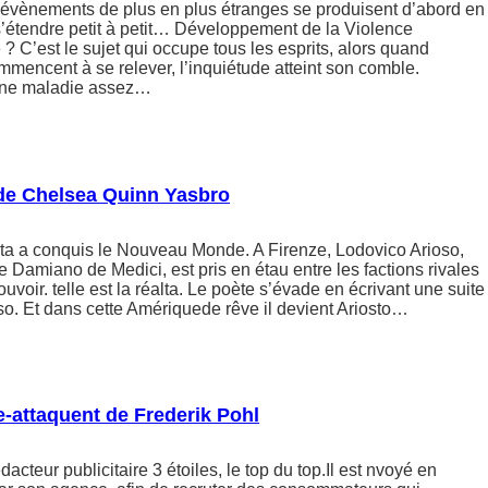
évènements de plus en plus étranges se produisent d’abord en
s’étendre petit à petit… Développement de la Violence
 ? C’est le sujet qui occupe tous les esprits, alors quand
mencent à se relever, l’inquiétude atteint son comble.
une maladie assez…
 de Chelsea Quinn Yasbro
ata a conquis le Nouveau Monde. A Firenze, Lodovico Arioso,
e Damiano de Medici, est pris en étau entre les factions rivales
ouvoir. telle est la réalta. Le poète s’évade en écrivant une suite
o. Et dans cette Amériquede rêve il devient Ariosto…
-attaquent de Frederik Pohl
acteur publicitaire 3 étoiles, le top du top.Il est nvoyé en