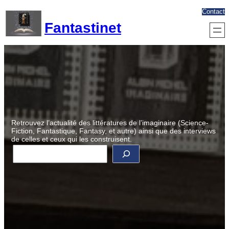
Aller
Contact
au
Fantastinet
contenu
Retrouvez l’actualité des littératures de l’imaginaire (Science-
Fiction, Fantastique, Fantasy, et autre) ainsi que des interviews
de celles et ceux qui les construisent.
R
e
c
h
e
r
c
h
e
r