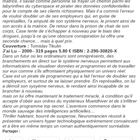
matrice, il savait comme personne se frayer un chemin parmi les
labyrinthes du cyberspace et pirater des données confidentielles
pour le compte de ses clients richissimes. Mais il a commis l’erreur
de vouloir doubler un de ses employeurs qui, en guise de
représailles, l’a amputé de son système nerveux, le privant ainsi de
son accès à la matrice. De retour dans la prison de chair de son
corps, Case tente de s’échapper à nouveau par le biais des
drogues, jusqu’à ce qu’une obscure consipiration lui offre une
seconde chance… mais à quel prix.
Couverture :
Tomislav Tikulin
J’ai Lu
–
2000
–
319 pages 5.80 € ISBN : 2-290-30820-X
Dans un futur où les ordinateurs sont omniprésents, des
branchements en direct sur le système nerveuux permettent aux
informaticiens de visualiser données et programmes et de travailler
sur eux comme s’ils affrontaient physiquement un univers réel.
Case est un pirate de programmes qui a fait l’erreur de doubler ses
employeurs, et surtout de se laisser prendre. En représailles, on lui
a démoli son sysyème nerveux, le rendant ainsi incapable de se
brancher à nouveau.
mais on lui offre maintenant le traitement miracle, à condition qu’il
accepte d’obéir aux ordres du mystérieux Muetdhiver et de s’infiltrer
dans un programme top secret. L’aventure commence dans le
monde sauvage des intelligences artificielles…
Thriller haletant, bourré de suspense, Neuromancien réussit à
présenter un univers hyper technologique extrèmement convaincant
et à être en même temps un roman authentiquement surréaliste.
Partager :