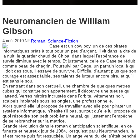
Neuromancien de William
Gibson
Roman
, 
Science-Fiction
4 août 2010
NF
Case est un cow boy, un de ces pirates
informatiques prêts à tout pour un peu d’argent. Il vit dans la cité de
la nuit, le quartier chaud de Chiba, dans lequel l’espérance de
survie diminue avec le temps. Et justement, celle de Case se réduit
comme peau de chagrin. Poursuivi par Gage, un parrain local à qui
il doit des sous, il essaye de survivre. Difficile, d’autant plus que son
courage est assez faible, ses talents de lutteur encore pire, et qu’il
est sans le sou.
En rentrant dans son cercueil, une chambre de quelques mètres
cubes qui constitue son appartement, il découvre une tueuse qui
l’attend. Verres miroirs incrustés dans l’orbite, vêtements noir,
scalpels implantés sous les ongles, une professionnelle.
Alors quand elle lui propose de travailler avec elle pour pirater un
système informatique, n’hésite t’il pas, surtout qu’elle lui propose de
quoi résoudre son petit problème neural, qui justement l’empêche
de se rebrancher sur la matrice.
Grande révolution dans le roman d’anticipation scientifique, en ce
funeste et heureux jour de 1984, lorsqu’est paru Neuromancien, la
sf est morte puis fut ressucitée. Un ange venu du ciel s’était penché