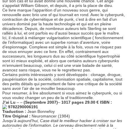
sur son cas et lui avait donné une nouvelle chance. Cet ange
s’appelait William Gibson, et depuis, il a pris la place de dieu.
Ce livre marque l’apparition d’un nouveau sous genre, qui
renouvelle avec brio une sf qui tournait en rond. Avec le cyberpunk,
contraction de cybernétique et de punk, c’est à dire en fait d’un
univers dominé par la haute technologie et qui est en pleine
décadence. Depuis, de nombreux auteurs tels Sterling se sont
ralliés à lui, et ont parfois eu d’aussi beaux succès que le maître.
Ici, il réussit à mélanger vulgarisation scientifique ( fonctionnement
de l’informatique) avec un superbe roman d’aventure, voire
d’espionnage. Complexe est simple à la fois, vous ne risquez pas
de vous ennuyer avec ce livre. En effet, contrairement aux
successeurs, les longueurs dus au côté scientifique hypertrophié
sont ici mieux exploité, et alors que certains auteurs cyberpunks
m’ennuient beaucoup, celui ci est une vraie balade de santé,
avancez sans risque, vous ne le regretterez pas.
Certains points intéressants y sont développés : clonage, drogue,
paupérisation de la société, colonisation spatiale, capitalisme, tout
des petits détails qui permettent de faire une critique de la société
sans avoir l’air de se mouiller beaucoup.
Pour resumer, à lire absolument si vous aimez le cyberpunk, ou si
vous voulez changer un peu de la sf traditionnelle.
J’ai Lu
–
–
(Septembre 2007)
–
1017 pages
29.00 €
ISBN :
9782290006191
Traduction :
Jean Bonnefoy
Titre Original :
Neuromancer (1984)
Jusqu’à aujourd’hui, Case était le meilleur hacker à croiser sur les
autoroutes de l’information. Le cerveau directement relié à la