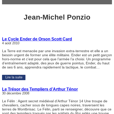
Jean-Michel Ponzio
Le Cycle Ender de Orson Scott Card
4 août 2010
La Terre est menacée par une invasion extra-terrestre et elle a un
besoin urgent de former une élite militaire. Ender est un petit garçon
hors-norme et c’est pour cela que l’armée l’a choisi. Un programme
d’entraînement adapté, des jeux de guerre pointus, Ender, du haut
de ses 6 ans, apprendra rapidement la tactique, le combat…
Lire la suite
Le Trésor des Templiers d’Arthur Ténor
30 décembre 2008
Le Félin : Agent secret médiéval d’Arthur Ténor 14 Une troupe de
chevaliers, cacher sous de longues capes noires, traversent les
terres de Montbrisac. Le Félin, parti se renseigner, découvre que ce
sont des templiers traqués par les soldats du Roi aidés une troupe