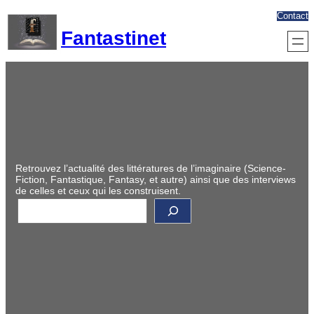
Aller
Contact
au
Fantastinet
contenu
Retrouvez l’actualité des littératures de l’imaginaire (Science-
Fiction, Fantastique, Fantasy, et autre) ainsi que des interviews
de celles et ceux qui les construisent.
R
e
c
h
e
r
c
h
e
r