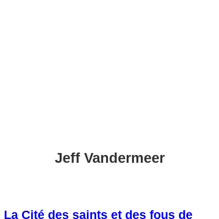
c
h
e
r
c
h
e
r
Jeff Vandermeer
La Cité des saints et des fous de