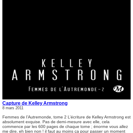
Capture de Kelley Armstrong
8 mars 2011
Femmes de l’Autremonde, tome 2 L’écriture de Kelley Armstrong est
absolument exquise. Pas de demi-mesure avec elle, cela
commence par les 600 pages de chaque tome ; énorme vous allez
me dire, eh bien non ! il faut au moins ça pour passer un moment