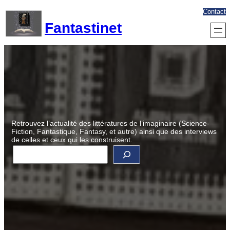
Aller
Contact
au
Fantastinet
contenu
Retrouvez l’actualité des littératures de l’imaginaire (Science-
Fiction, Fantastique, Fantasy, et autre) ainsi que des interviews
de celles et ceux qui les construisent.
R
e
c
h
e
r
c
h
e
r