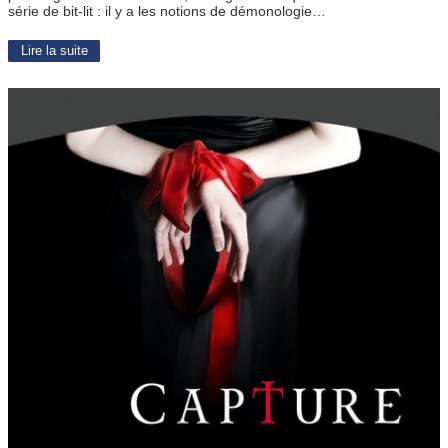
série de bit-lit : il y a les notions de démonologie…
Lire la suite