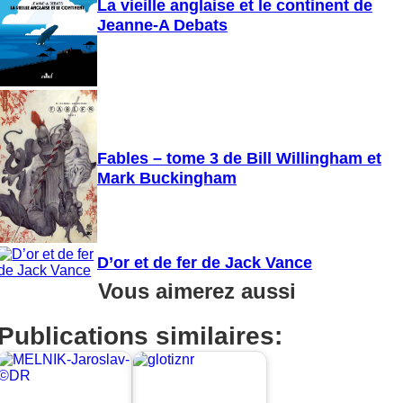
La vieille anglaise et le continent de
Jeanne-A Debats
Fables – tome 3 de Bill Willingham et
Mark Buckingham
D’or et de fer de Jack Vance
Vous aimerez aussi
Publications similaires: