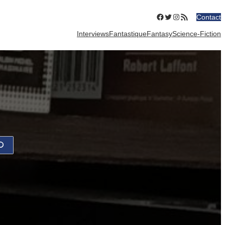
Facebook
Twitter
Instagram
Flux RSS
Contact
Interviews
Fantastique
Fantasy
Science-Fiction