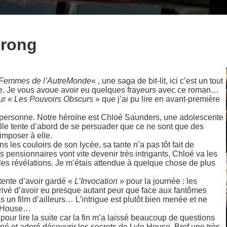
trong
Femmes de l’AutreMonde
« , une saga de bit-lit, ici c’est un tout
e. Je vous avoue avoir eu quelques frayeurs avec ce roman…
ur «
Les Pouvoirs Obscurs
» que j’ai pu lire en avant-première
e personne. Notre héroïne est Chloé Saunders, une adolescente
 Elle tente d’abord de se persuader que ce ne sont que des
imposer à elle.
s les couloirs de son lycée, sa tante n’a pas tôt fait de
s pensionnaires vont vite devenir très intrigants, Chloé va les
 les révélations. Je m’étais attendue à quelque chose de plus
tente d’avoir gardé «
L’Invocation
» pour la journée : les
 arrivé d’avoir eu presque autant peur que face aux fantômes
s un film d’ailleurs… L’intrigue est plutôt bien menée et ne
e House…
pour lire la suite car la fin m’a laissé beaucoup de questions
né et adoré découvrir les secrets de Lyle House. Bref une très