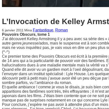
L’Invocation de Kelley Arms
Fantastique
, 
Roman
6 janvier 2011
Mina
Pouvoirs Obscurs, tome 1
J’ai découvert Kelley Armstrong il y a peu avec sa série des «
autre genre,jeunesse/ados, mais le suspense est à son combl
mais ne vous inquiétez pas, je vais vous en dire un peu plus s
(^-^)
Ce premier tome des Pouvoirs Obscurs est écrit à la premièr
de 14 ans qui a la particularité de pouvoir voir des fantômes.
hallucinations dues à une maladie mentale mais la vérité va s’
Quand elle dit avoir vu un gardien mort à l’oeil dégoulinant, dan
l’envoyer dans un institut spécialisé : Lyle House. Les quelque
découvrir petit à petit mais j’avoue avoir été un peu déçue par
sombre parfois, vu l’ambiance du roman.
Et quelle ambiance ! comme je vous le disais, je suis bien con
apparitions des fantômes sont très, très effrayantes ; il m’est
japonais dans les films. J’étais bien contente que ce ne soit pa
manque pas de surprises notamment en ce qui concerne Lyl
Pour conclure, j’espère ne pas avoir à attendre plus d’un mois 
sans réponses. J’ai bien apprécié Chloé, j’ai beaucoup frisson