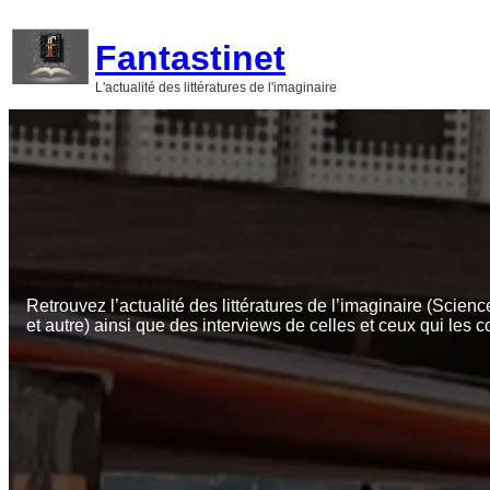
Aller
au
Fantastinet
contenu
L'actualité des littératures de l'imaginaire
Retrouvez l’actualité des littératures de l’imaginaire (Scienc
et autre) ainsi que des interviews de celles et ceux qui les c