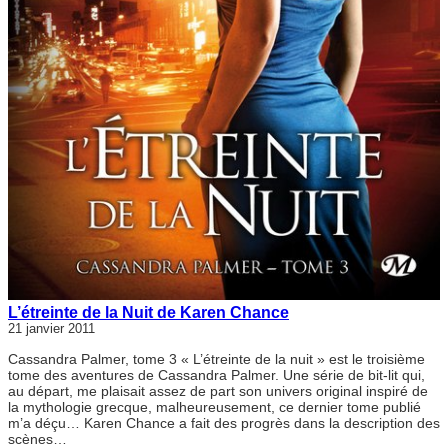
L’étreinte de la Nuit de Karen Chance
21 janvier 2011
Cassandra Palmer, tome 3 « L’étreinte de la nuit » est le troisième
tome des aventures de Cassandra Palmer. Une série de bit-lit qui,
au départ, me plaisait assez de part son univers original inspiré de
la mythologie grecque, malheureusement, ce dernier tome publié
m’a déçu… Karen Chance a fait des progrès dans la description des
scènes…