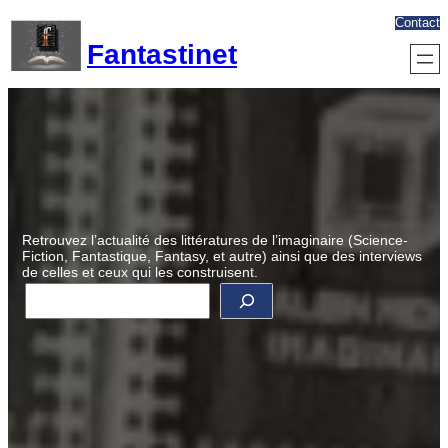
Aller
Contact
au
Fantastinet
contenu
Retrouvez l’actualité des littératures de l’imaginaire (Science-
Fiction, Fantastique, Fantasy, et autre) ainsi que des interviews
de celles et ceux qui les construisent.
R
e
c
h
e
r
c
h
e
r