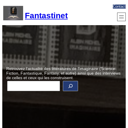
Aller
Contact
au
Fantastinet
contenu
Retrouvez l’actualité des littératures de l’imaginaire (Science-
Fiction, Fantastique, Fantasy, et autre) ainsi que des interviews
de celles et ceux qui les construisent.
R
e
c
h
e
r
c
h
e
r