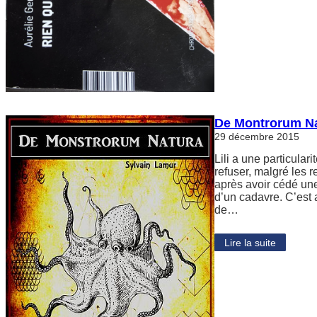
De Montrorum Na
29 décembre 2015
Lili a une particula
refuser, malgré les r
après avoir cédé une
d’un cadavre. C’est
de…
Lire la suite