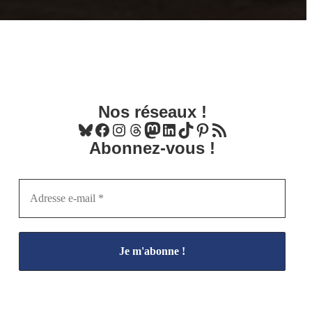
Nos réseaux !
Bluesky
Facebook
Instagram
Threads
Mastodon
LinkedIn
TikTok
Pinterest
Flux RSS
Abonnez-vous !