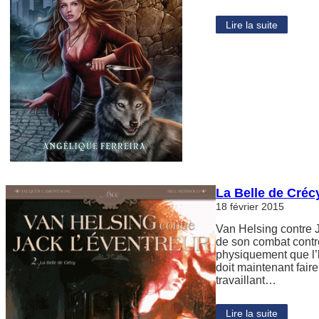
Lire la suite
La Belle de Créc
18 février 2015
Van Helsing contre J
de son combat contre
physiquement que l’h
doit maintenant fair
travaillant…
Lire la suite