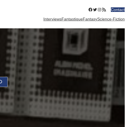
Facebook
Twitter
Instagram
Flux RSS
Contact
Interviews
Fantastique
Fantasy
Science-Fiction