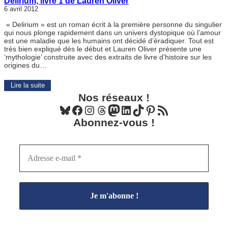
Delirium, livre 1 de Lauren Oliver
6 avril 2012
« Delirium » est un roman écrit à la première personne du singulier
qui nous plonge rapidement dans un univers dystopique où l’amour
est une maladie que les humains ont décidé d’éradiquer. Tout est
très bien expliqué dès le début et Lauren Oliver présente une
‘mythologie’ construite avec des extraits de livre d’histoire sur les
origines du…
Lire la suite
Nos réseaux !
Bluesky
Facebook
Instagram
Threads
Mastodon
LinkedIn
TikTok
Pinterest
Flux RSS
Abonnez-vous !