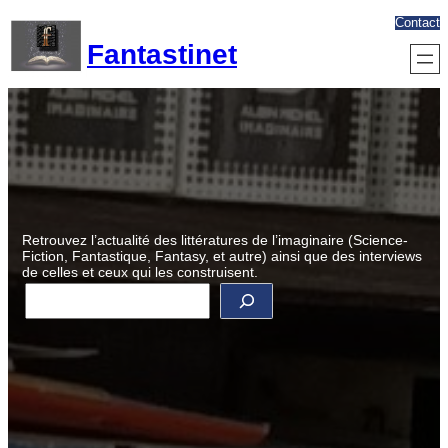
Aller
Contact
au
Fantastinet
contenu
Retrouvez l’actualité des littératures de l’imaginaire (Science-
Fiction, Fantastique, Fantasy, et autre) ainsi que des interviews
de celles et ceux qui les construisent.
R
e
c
h
e
r
c
h
e
r