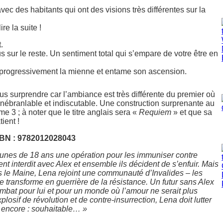
ec des habitants qui ont des visions très différentes sur la
re la suite !
.
us sur le reste. Un sentiment total qui s’empare de votre être en
is progressivement la mienne et entame son ascension.
us surprendre car l’ambiance est très différente du premier où
 inébranlable et indiscutable. Une construction surprenante au
 3 ; à noter que le titre anglais sera «
Requiem
» et que sa
ient !
SBN : 9782012028043
nes de 18 ans une opération pour les immuniser contre
nt interdit avec Alex et ensemble ils décident de s’enfuir. Mais
s le Maine, Lena rejoint une communauté d’Invalides – les
e transforme en guerrière de la résistance. Un futur sans Alex
mbat pour lui et pour un monde où l’amour ne serait plus
if de révolution et de contre-insurrection, Lena doit lutter
us encore : souhaitable… »