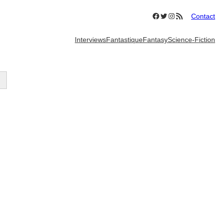
Facebook
Twitter
Instagram
Flux RSS
Contact
Interviews
Fantastique
Fantasy
Science-Fiction