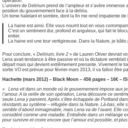
opération.
L’univers de Delirium prend de l’ampleur et s’avère immense av
position du gouvernement face à la deliria.
Un tome haletant et sombre, dont la fin me rend impatiente de li
La haine est ainsi. Elle vous nourrit tout en vous corrompant
C’est un sentiment dur, profond et anguleux, qui fait le bloc
entier.
La haine est une tour vertigineuse. Dans la Nature, je bât
Pour conclure, «
Delirium, livre 2
» de Lauren Oliver devrait vo
Lena avait tendance à être passive et où la dictature semblait
départ mais qui devient extrêmement prenante. Vivement le tome
sortie VO est prévue pour février-mars 2013, il va falloir être pat
Hachette (mars 2012) – Black Moon – 456 pages – 16€ – I
«
Lena vit dans un monde où le gouvernement impose aux jeu
l’amour. A la veille de son opération, Lena découvre ce sentime
seule Lena y parvient. Après s’être échappée de Portland dan
résistants au système – réfugiée dans la Nature. Là-bas, elle s
semble d’abord inimaginable, mais Lena va de l’avant. Elle co
considéré comme une maladie. Entraînée dans un mélange explos
pour survivre et croire encore que l’amour est possible, et pl