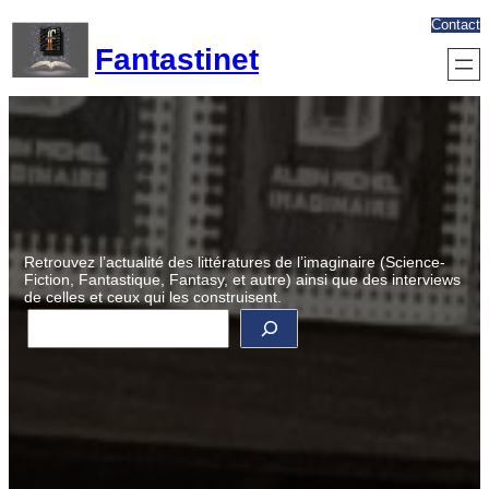
Aller
Contact
au
Fantastinet
contenu
Retrouvez l’actualité des littératures de l’imaginaire (Science-
Fiction, Fantastique, Fantasy, et autre) ainsi que des interviews
de celles et ceux qui les construisent.
R
e
c
h
e
r
c
h
e
r