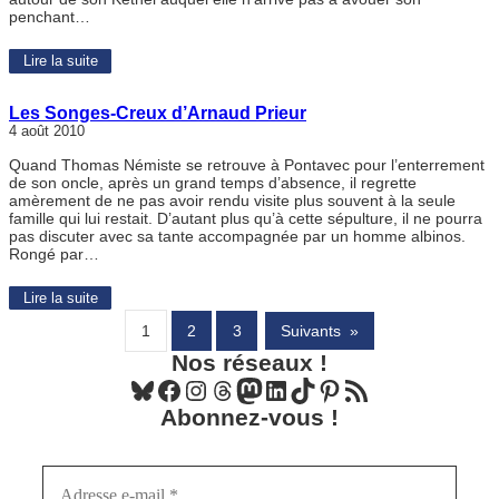
penchant…
Lire la suite
Les Songes-Creux d’Arnaud Prieur
4 août 2010
Quand Thomas Némiste se retrouve à Pontavec pour l’enterrement
de son oncle, après un grand temps d’absence, il regrette
amèrement de ne pas avoir rendu visite plus souvent à la seule
famille qui lui restait. D’autant plus qu’à cette sépulture, il ne pourra
pas discuter avec sa tante accompagnée par un homme albinos.
Rongé par…
Lire la suite
1
2
3
Suivants
»
Nos réseaux !
Bluesky
Facebook
Instagram
Threads
Mastodon
LinkedIn
TikTok
Pinterest
Flux RSS
Abonnez-vous !