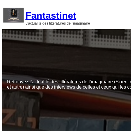
Aller
au
Fantastinet
contenu
L'actualité des littératures de l'imaginaire
Retrouvez l’actualité des littératures de l’imaginaire (Scienc
et autre) ainsi que des interviews de celles et ceux qui les c