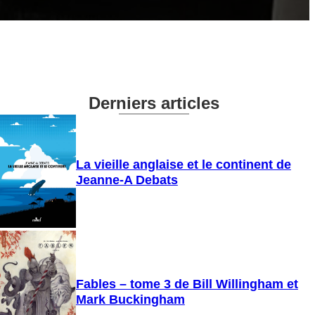
Derniers articles
La vieille anglaise et le continent de
Jeanne-A Debats
Fables – tome 3 de Bill Willingham et
Mark Buckingham