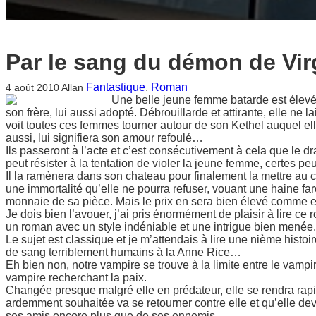
Par le sang du démon de Virg
Fantastique
, 
Roman
4 août 2010
Allan
Une belle jeune femme batarde est élevée
son frère, lui aussi adopté. Débrouillarde et attirante, elle ne l
voit toutes ces femmes tourner autour de son Kethel auquel ell
aussi, lui signifiera son amour refoulé…
Ils passeront à l’acte et c’est consécutivement à cela que le dr
peut résister à la tentation de violer la jeune femme, certes peu
Il la ramènera dans son chateau pour finalement la mettre au c
une immortalité qu’elle ne pourra refuser, vouant une haine fa
monnaie de sa pièce. Mais le prix en sera bien élevé comme 
Je dois bien l’avouer, j’ai pris énormément de plaisir à lire ce
un roman avec un style indéniable et une intrigue bien menée.
Le sujet est classique et je m’attendais à lire une nième histo
de sang terriblement humains à la Anne Rice…
Eh bien non, notre vampire se trouve à la limite entre le vampi
vampire recherchant la paix.
Changée presque malgré elle en prédateur, elle se rendra ra
ardemment souhaitée va se retourner contre elle et qu’elle de
ses amis encore plus que de ses ennemis.