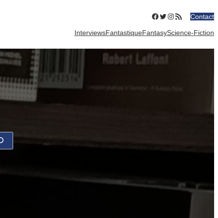
Facebook
Twitter
Instagram
Flux RSS
Contact
Interviews
Fantastique
Fantasy
Science-Fiction