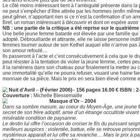
Le côté moins intéressant tient à l’ambiguité présente dans
ne peut s’empêcher d’être attirée par les hommes (enfin même 
peut gêner, n’apportant rien si ce n’est la confirmation d’un a
Bref, un roman intéressant à découvrir et dont on espère avoir l
NB : une partie de la critique a été reprise sur le quatrième
Une belle jeune femme batarde est élevée par une famille qui f
adopté. Débrouillarde et attirante, elle ne laisse personne indiff
femmes tourner autour de son Kethel auquel elle n’arrive pas à 
son amour refoulé…
Ils passeront à l’acte et c’est consécutivement à cela que le dr
peut résister à la tentation de violer la jeune femme, certes peu
Il la ramènera dans son chateau pour finalement la mettre au c
une immortalité qu’elle ne pourra refuser, vouant une haine fa
monnaie de sa pièce. Mais le prix en sera bien élevé comme 
Nuit d’Avril
–
(Février 2006)
–
156 pages 16.00 € ISBN : 2
Couverture :
Michelle Blessemaille
Masque d’Or
–
2004
Dans sa sombre masure, au coeur du Moyen-Âge, une jeune fill
secret de son frère adoptif, amie d’un étrange occultiste vivant à
misérable condition de paysanne.
Le destin lui offre l’occasion de croiser le fils du puissant se
meilleurs auspices : violentée, battue, elle se retrouve prison
mystérieux apparaît et lui offre sa revanche… Mais le prix à pa