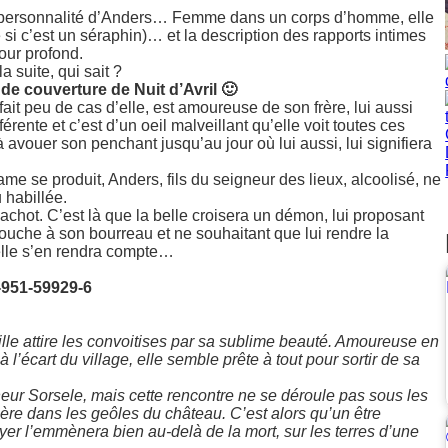
 la personnalité d’Anders… Femme dans un corps d’homme, elle
si c’est un séraphin)… et la description des rapports intimes
mour profond.
a suite, qui sait ?
 de couverture de Nuit d’Avril 🙂
ait peu de cas d’elle, est amoureuse de son frère, lui aussi
érente et c’est d’un oeil malveillant qu’elle voit toutes ces
avouer son penchant jusqu’au jour où lui aussi, lui signifiera
ame se produit, Anders, fils du seigneur des lieux, alcoolisé, ne
 habillée.
achot. C’est là que la belle croisera un démon, lui proposant
rouche à son bourreau et ne souhaitant que lui rendre la
elle s’en rendra compte…
-951-59929-6
e attire les convoitises par sa sublime beauté. Amoureuse en
 l’écart du village, elle semble prête à tout pour sortir de sa
igneur Sorsele, mais cette rencontre ne se déroule pas sous les
nière dans les geôles du château. C’est alors qu’un être
yer l’emmènera bien au-delà de la mort, sur les terres d’une