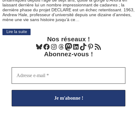
britanniques depuis l’âge de sept ans, quitte la gorge d’Ahora en
laissant derrière lui un nombre impressionnant de cadavres ; la
dernière phase du projet DECLARE est un échec retentissant. 1963,
Andrew Hale, professeur d’université depuis une dizaine d’années,
mène une vie sans histoire jusqu’à ce…
Lire la suite
Nos réseaux !
Bluesky
Facebook
Instagram
Threads
Mastodon
LinkedIn
TikTok
Pinterest
Flux RSS
Abonnez-vous !