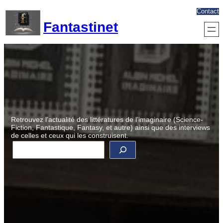
Aller
Contact
au
Fantastinet
contenu
Retrouvez l’actualité des littératures de l’imaginaire (Science-
Fiction, Fantastique, Fantasy, et autre) ainsi que des interviews
de celles et ceux qui les construisent.
R
e
c
h
e
r
c
h
e
r