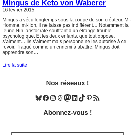
Mingus de Keto von Waberer
16 février 2015
Mingus a vécu longtemps sous la coupe de son créateur. Mi-
Homme, mi-lion, il ne laisse pas indifférent… Notamment la
jeune Nin, aristocrate souffrant d’un étrange trouble
psychologique. Et les deux enfants, que tout oppose,
s’aiment… Ils s’aiment mais personne ne les autorise à ce
revoir. Traqué comme un ennemi à abattre, Mingus doit
apprendre son…
Lire la suite
Nos réseaux !
Bluesky
Facebook
Instagram
Threads
Mastodon
LinkedIn
TikTok
Pinterest
Flux RSS
Abonnez-vous !