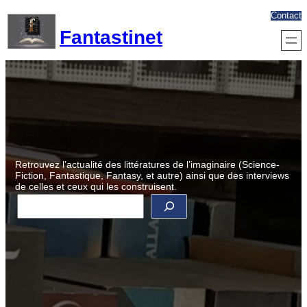
Aller
Contact
au
Fantastinet
contenu
Retrouvez l’actualité des littératures de l’imaginaire (Science-
Fiction, Fantastique, Fantasy, et autre) ainsi que des interviews
de celles et ceux qui les construisent.
R
e
c
h
e
r
c
h
e
r