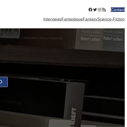
Facebook
Twitter
Instagram
Flux RSS
Contact
Interviews
Fantastique
Fantasy
Science-Fiction