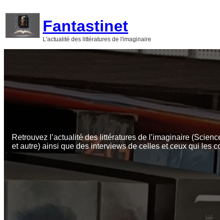
Aller
au
Fantastinet
contenu
L'actualité des littératures de l'imaginaire
Retrouvez l’actualité des littératures de l’imaginaire (Scienc
et autre) ainsi que des interviews de celles et ceux qui les c