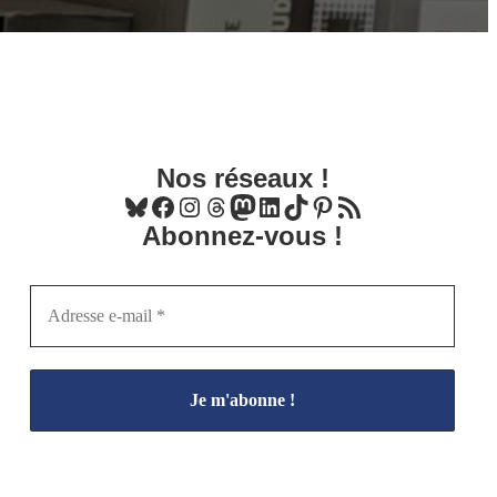
Nos réseaux !
Bluesky
Facebook
Instagram
Threads
Mastodon
LinkedIn
TikTok
Pinterest
Flux RSS
Abonnez-vous !