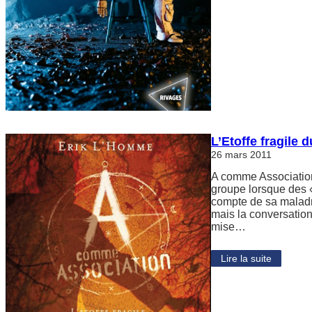
L’Etoffe fragile
26 mars 2011
A comme Association 
groupe lorsque des 
compte de sa maladre
mais la conversation 
mise…
Lire la suite