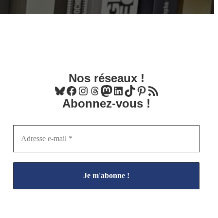
Nos réseaux !
Bluesky
Facebook
Instagram
Threads
Mastodon
LinkedIn
TikTok
Pinterest
Flux RSS
Abonnez-vous !