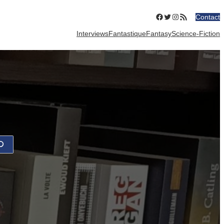
Facebook
Twitter
Instagram
Flux RSS
Contact
Interviews
Fantastique
Fantasy
Science-Fiction