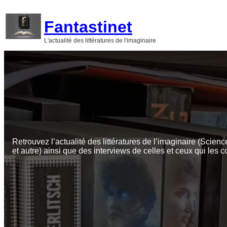
Aller
au
Fantastinet
contenu
L'actualité des littératures de l'imaginaire
Retrouvez l’actualité des littératures de l’imaginaire (Scienc
et autre) ainsi que des interviews de celles et ceux qui les c