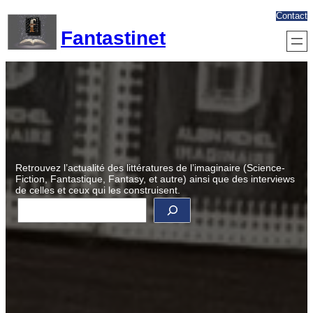
Aller
Contact
au
Fantastinet
contenu
Retrouvez l’actualité des littératures de l’imaginaire (Science-
Fiction, Fantastique, Fantasy, et autre) ainsi que des interviews
de celles et ceux qui les construisent.
R
e
c
h
e
r
c
h
e
r