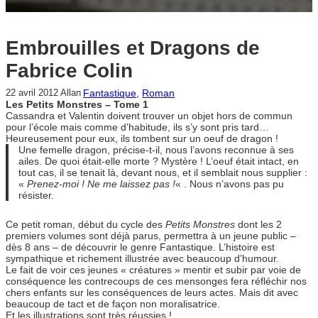
Embrouilles et Dragons de
Fabrice Colin
Fantastique
, 
Roman
22 avril 2012
Allan
Les Petits Monstres – Tome 1
Cassandra et Valentin doivent trouver un objet hors de commun
pour l’école mais comme d’habitude, ils s’y sont pris tard…
Heureusement pour eux, ils tombent sur un oeuf de dragon !
Une femelle dragon, précise-t-il, nous l’avons reconnue à ses
ailes. De quoi était-elle morte ? Mystère ! L’oeuf était intact, en
tout cas, il se tenait là, devant nous, et il semblait nous supplier :
«
Prenez-moi ! Ne me laissez pas !
« . Nous n’avons pas pu
résister.
Ce petit roman, début du cycle des
Petits Monstres
dont les 2
premiers volumes sont déjà parus, permettra à un jeune public –
dès 8 ans – de découvrir le genre Fantastique. L’histoire est
sympathique et richement illustrée avec beaucoup d’humour.
Le fait de voir ces jeunes « créatures » mentir et subir par voie de
conséquence les contrecoups de ces mensonges fera réfléchir nos
chers enfants sur les conséquences de leurs actes. Mais dit avec
beaucoup de tact et de façon non moralisatrice.
Et les illustrations sont très réussies !