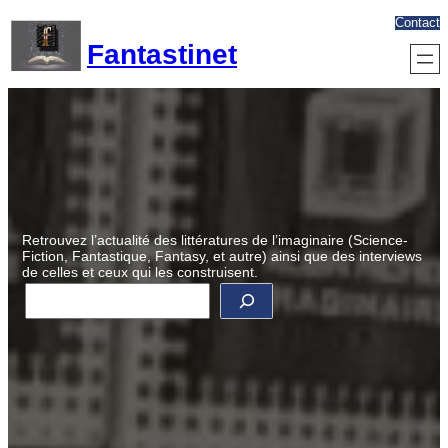
Aller
Contact
au
Fantastinet
contenu
Retrouvez l’actualité des littératures de l’imaginaire (Science-
Fiction, Fantastique, Fantasy, et autre) ainsi que des interviews
de celles et ceux qui les construisent.
R
e
c
h
e
r
c
h
e
r