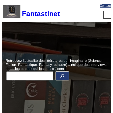
Aller
Contact
au
Fantastinet
contenu
Retrouvez l’actualité des littératures de l’imaginaire (Science-
Fiction, Fantastique, Fantasy, et autre) ainsi que des interviews
de celles et ceux qui les construisent.
R
e
c
h
e
r
c
h
e
r