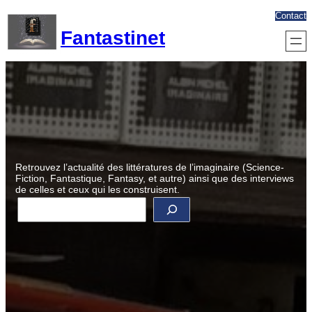
Aller
Contact
au
Fantastinet
contenu
Retrouvez l’actualité des littératures de l’imaginaire (Science-
Fiction, Fantastique, Fantasy, et autre) ainsi que des interviews
de celles et ceux qui les construisent.
R
e
c
h
e
r
c
h
e
r