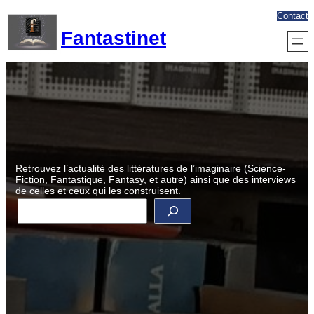
Aller
Contact
au
Fantastinet
contenu
Retrouvez l’actualité des littératures de l’imaginaire (Science-
Fiction, Fantastique, Fantasy, et autre) ainsi que des interviews
de celles et ceux qui les construisent.
R
e
c
h
e
r
c
h
e
r