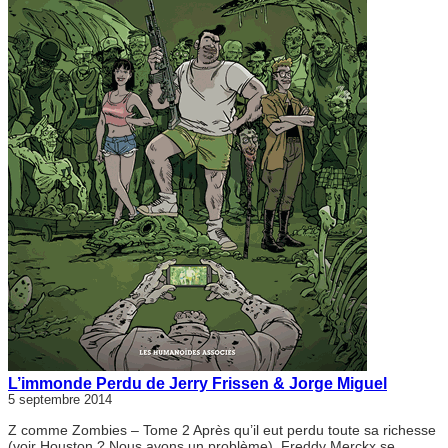
L’immonde Perdu de Jerry Frissen & Jorge Miguel
5 septembre 2014
Z comme Zombies – Tome 2 Après qu’il eut perdu toute sa richesse
(voir Houston ? Nous avons un problème), Freddy Merckx se