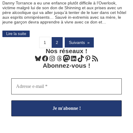
Danny Torrance a eu une enfance plutôt difficile à l’Overlook,
victime malgré lui de son don de Shinning et aux prises avec un
père alcoolique qui va aller jusqu’à tenter de le tuer dans cet hôtel
aux esprits omniprésents… Sauvé in-extremis avec sa mère, le
jeune garçon devra apprendre à vivre avec ce don et…
Lire la suite
1
2
Suivants
»
Nos réseaux !
Bluesky
Facebook
Instagram
Threads
Mastodon
LinkedIn
TikTok
Pinterest
Flux RSS
Abonnez-vous !