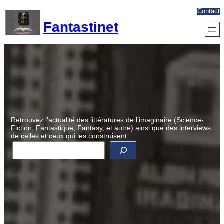
Aller
Contact
au
Fantastinet
contenu
Retrouvez l’actualité des littératures de l’imaginaire (Science-
Fiction, Fantastique, Fantasy, et autre) ainsi que des interviews
de celles et ceux qui les construisent.
R
e
c
h
e
r
c
h
e
r