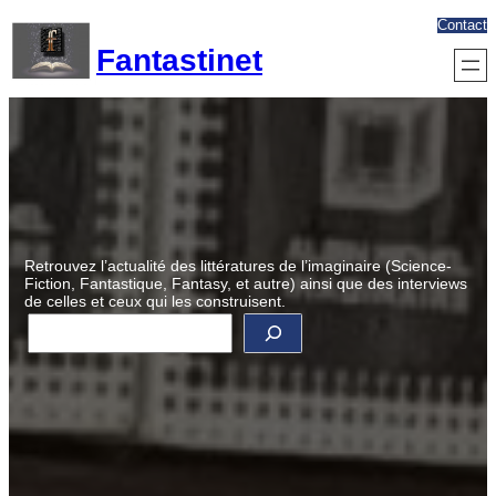
Aller
Contact
au
Fantastinet
contenu
Retrouvez l’actualité des littératures de l’imaginaire (Science-
Fiction, Fantastique, Fantasy, et autre) ainsi que des interviews
de celles et ceux qui les construisent.
R
e
c
h
e
r
c
h
e
r