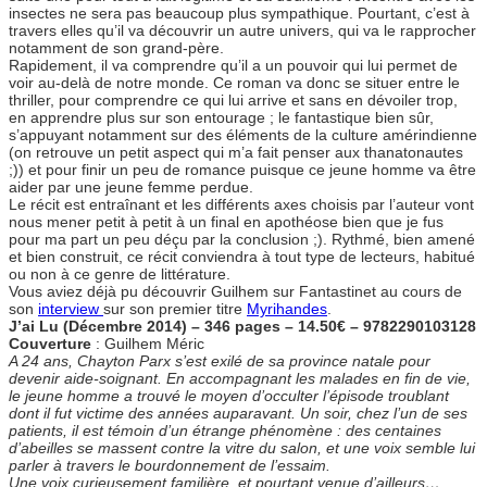
insectes ne sera pas beaucoup plus sympathique. Pourtant, c’est à
travers elles qu’il va découvrir un autre univers, qui va le rapprocher
notamment de son grand-père.
Rapidement, il va comprendre qu’il a un pouvoir qui lui permet de
voir au-delà de notre monde. Ce roman va donc se situer entre le
thriller, pour comprendre ce qui lui arrive et sans en dévoiler trop,
en apprendre plus sur son entourage ; le fantastique bien sûr,
s’appuyant notamment sur des éléments de la culture amérindienne
(on retrouve un petit aspect qui m’a fait penser aux thanatonautes
;)) et pour finir un peu de romance puisque ce jeune homme va être
aider par une jeune femme perdue.
Le récit est entraînant et les différents axes choisis par l’auteur vont
nous mener petit à petit à un final en apothéose bien que je fus
pour ma part un peu déçu par la conclusion ;). Rythmé, bien amené
et bien construit, ce récit conviendra à tout type de lecteurs, habitué
ou non à ce genre de littérature.
Vous aviez déjà pu découvrir Guilhem sur Fantastinet au cours de
son
interview
sur son premier titre
Myrihandes
.
J’ai Lu (Décembre 2014) – 346 pages – 14.50€ – 9782290103128
Couverture
: Guilhem Méric
A 24 ans, Chayton Parx s’est exilé de sa province natale pour
devenir aide-soignant. En accompagnant les malades en fin de vie,
le jeune homme a trouvé le moyen d’occulter l’épisode troublant
dont il fut victime des années auparavant. Un soir, chez l’un de ses
patients, il est témoin d’un étrange phénomène : des centaines
d’abeilles se massent contre la vitre du salon, et une voix semble lui
parler à travers le bourdonnement de l’essaim.
Une voix curieusement familière, et pourtant venue d’ailleurs…