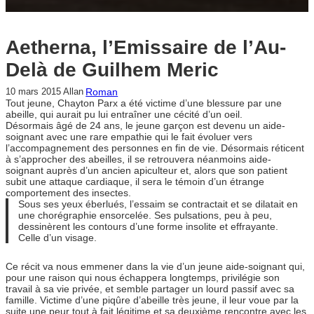
Aetherna, l’Emissaire de l’Au-
Delà de Guilhem Meric
Roman
10 mars 2015
Allan
Tout jeune, Chayton Parx a été victime d’une blessure par une
abeille, qui aurait pu lui entraîner une cécité d’un oeil.
Désormais âgé de 24 ans, le jeune garçon est devenu un aide-
soignant avec une rare empathie qui le fait évoluer vers
l’accompagnement des personnes en fin de vie. Désormais réticent
à s’approcher des abeilles, il se retrouvera néanmoins aide-
soignant auprès d’un ancien apiculteur et, alors que son patient
subit une attaque cardiaque, il sera le témoin d’un étrange
comportement des insectes.
Sous ses yeux éberlués, l’essaim se contractait et se dilatait en
une chorégraphie ensorcelée. Ses pulsations, peu à peu,
dessinèrent les contours d’une forme insolite et effrayante.
Celle d’un visage.
Ce récit va nous emmener dans la vie d’un jeune aide-soignant qui,
pour une raison qui nous échappera longtemps, privilégie son
travail à sa vie privée, et semble partager un lourd passif avec sa
famille. Victime d’une piqûre d’abeille très jeune, il leur voue par la
suite une peur tout à fait légitime et sa deuxième rencontre avec les