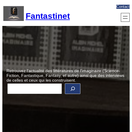
Aller
Contact
au
Fantastinet
contenu
Retrouvez l’actualité des littératures de l’imaginaire (Science-
Fiction, Fantastique, Fantasy, et autre) ainsi que des interviews
de celles et ceux qui les construisent.
R
e
c
h
e
r
c
h
e
r