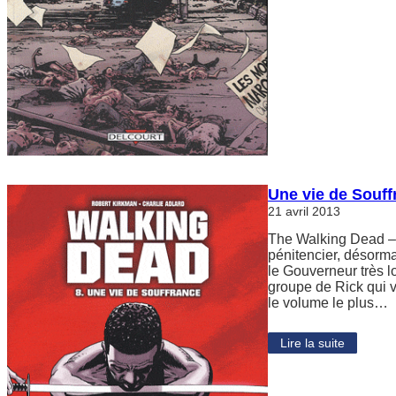
Une vie de Souf
21 avril 2013
The Walking Dead – 
pénitencier, désorma
le Gouverneur très l
groupe de Rick qui v
le volume le plus…
Lire la suite