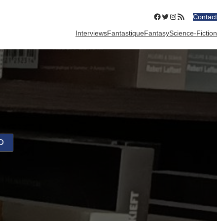
Facebook
Twitter
Instagram
Flux RSS
Contact
Interviews
Fantastique
Fantasy
Science-Fiction