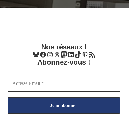
Nos réseaux !
Bluesky
Facebook
Instagram
Threads
Mastodon
LinkedIn
TikTok
Pinterest
Flux RSS
Abonnez-vous !