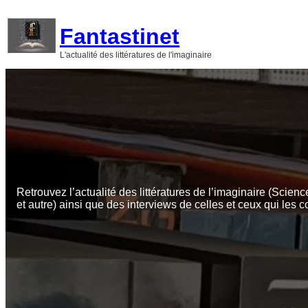
Aller
au
Fantastinet
contenu
L'actualité des littératures de l'imaginaire
Retrouvez l’actualité des littératures de l’imaginaire (Scienc
et autre) ainsi que des interviews de celles et ceux qui les c