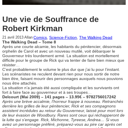
Une vie de Souffrance de
Robert Kirkman
Comics
, 
Science-Fiction
, 
The Walking Dead
21 avril 2013
Allan
The Walking Dead – Tome 8
Après une courte alcamie, les habitants du pénitencier, désormais
orphelin de Carol et avec un nouveau mutilé, voit débarquer le
Gouverneur très lourdement armé. La situation est mortellement
difficile pour le groupe de Rick qui va tenter de faire bien mieux que
résister…
C’est probablement le volume le plus dur que j’ai lu pour l’instant.
Les scénaristes ne reculent devant rien pour nous sortir de notre
bien être, faisant mourir des personnages auxquels nous pouvions
nous être attachés.
La situation n’a jamais été aussi compliquée et les survivants ont
fort à faire face au gouverneur et à ses troupes…
Delcourt (Mai 2009) – 141 pages – 13.95€ – 9782756017242
Après une brève accalmie, l’horreur frappe à nouveau. Retranchés
derrière les grilles de leur pénitencier, Rick et ses compagnons
assistent incrédules au retour du Gouverneur, laissé pour mort lors
de leur évasion de Woodbury. Rares sont ceux qui réchapperont de
la lutte qui s’engage. Rick, Michonne, Tyreese, Andrea… Si vous
aviez un personnage préféré, préparez-vous au pire car après cet