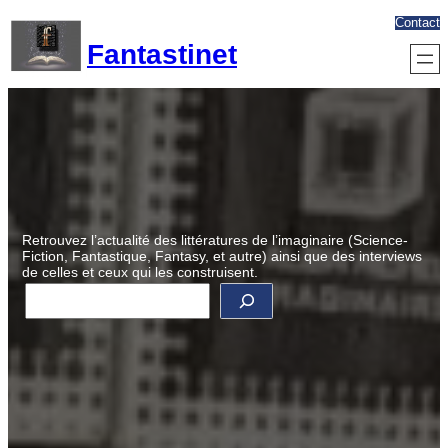
Aller
Contact
au
Fantastinet
contenu
Retrouvez l’actualité des littératures de l’imaginaire (Science-
Fiction, Fantastique, Fantasy, et autre) ainsi que des interviews
de celles et ceux qui les construisent.
R
e
c
h
e
r
c
h
e
r