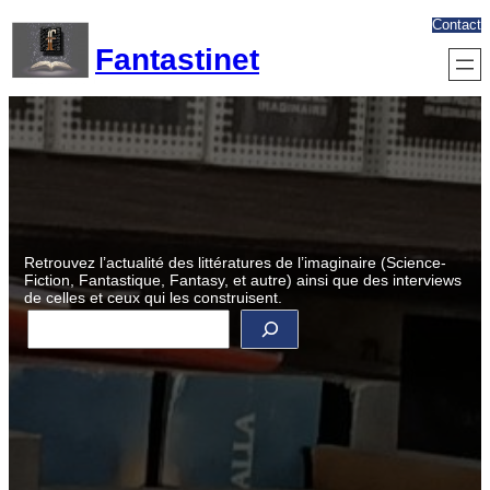
Aller
Contact
au
Fantastinet
contenu
Retrouvez l’actualité des littératures de l’imaginaire (Science-
Fiction, Fantastique, Fantasy, et autre) ainsi que des interviews
de celles et ceux qui les construisent.
R
e
c
h
e
r
c
h
e
r