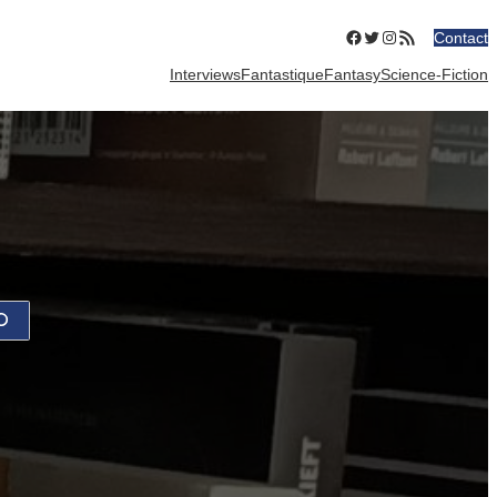
Facebook
Twitter
Instagram
Flux RSS
Contact
Interviews
Fantastique
Fantasy
Science-Fiction