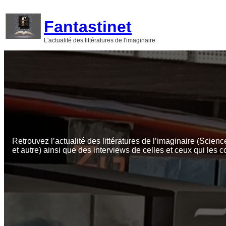
Aller
au
Fantastinet
contenu
L'actualité des littératures de l'imaginaire
Retrouvez l’actualité des littératures de l’imaginaire (Scienc
et autre) ainsi que des interviews de celles et ceux qui les c