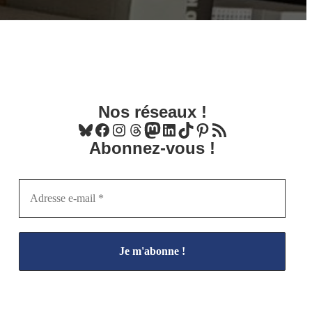
Nos réseaux !
Bluesky
Facebook
Instagram
Threads
Mastodon
LinkedIn
TikTok
Pinterest
Flux RSS
Abonnez-vous !