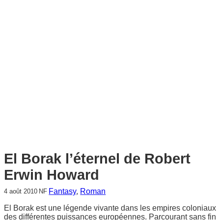
c
h
e
r
c
h
e
r
El Borak l’éternel de Robert
Erwin Howard
Fantasy
, 
Roman
4 août 2010
NF
El Borak est une légende vivante dans les empires coloniaux
des différentes puissances européennes. Parcourant sans fin