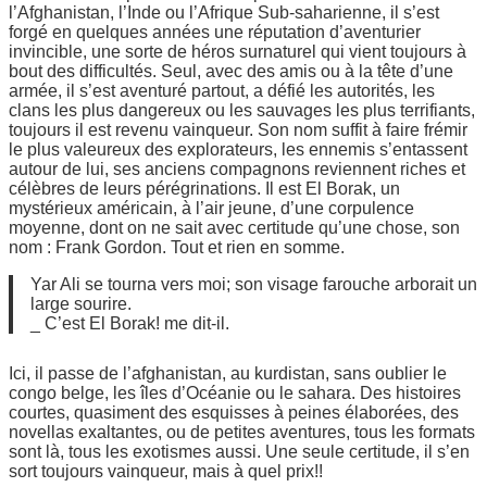
l’Afghanistan, l’Inde ou l’Afrique Sub-saharienne, il s’est
forgé en quelques années une réputation d’aventurier
invincible, une sorte de héros surnaturel qui vient toujours à
bout des difficultés. Seul, avec des amis ou à la tête d’une
armée, il s’est aventuré partout, a défié les autorités, les
clans les plus dangereux ou les sauvages les plus terrifiants,
toujours il est revenu vainqueur. Son nom suffit à faire frémir
le plus valeureux des explorateurs, les ennemis s’entassent
autour de lui, ses anciens compagnons reviennent riches et
célèbres de leurs pérégrinations. Il est El Borak, un
mystérieux américain, à l’air jeune, d’une corpulence
moyenne, dont on ne sait avec certitude qu’une chose, son
nom : Frank Gordon. Tout et rien en somme.
Yar Ali se tourna vers moi; son visage farouche arborait un
large sourire.
_ C’est El Borak! me dit-il.
Ici, il passe de l’afghanistan, au kurdistan, sans oublier le
congo belge, les îles d’Océanie ou le sahara. Des histoires
courtes, quasiment des esquisses à peines élaborées, des
novellas exaltantes, ou de petites aventures, tous les formats
sont là, tous les exotismes aussi. Une seule certitude, il s’en
sort toujours vainqueur, mais à quel prix!!