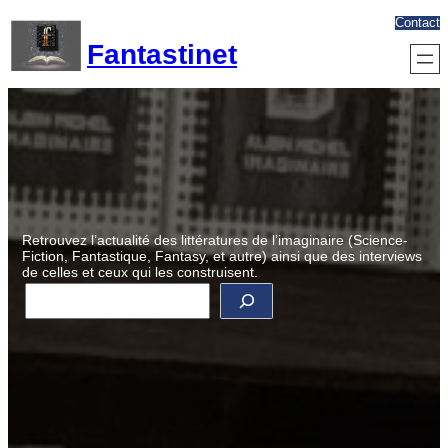
Aller
Contact
au
Fantastinet
contenu
Retrouvez l’actualité des littératures de l’imaginaire (Science-
Fiction, Fantastique, Fantasy, et autre) ainsi que des interviews
de celles et ceux qui les construisent.
R
e
c
h
e
r
c
h
e
r