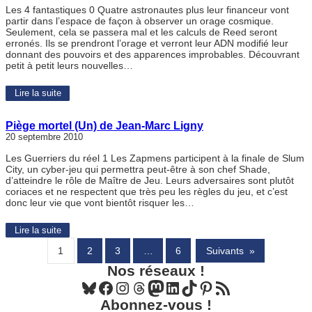
Les 4 fantastiques 0 Quatre astronautes plus leur financeur vont
partir dans l’espace de façon à observer un orage cosmique.
Seulement, cela se passera mal et les calculs de Reed seront
erronés. Ils se prendront l’orage et verront leur ADN modifié leur
donnant des pouvoirs et des apparences improbables. Découvrant
petit à petit leurs nouvelles…
Lire la suite
Piège mortel (Un) de Jean-Marc Ligny
20 septembre 2010
Les Guerriers du réel 1 Les Zapmens participent à la finale de Slum
City, un cyber-jeu qui permettra peut-être à son chef Shade,
d’atteindre le rôle de Maître de Jeu. Leurs adversaires sont plutôt
coriaces et ne respectent que très peu les règles du jeu, et c’est
donc leur vie que vont bientôt risquer les…
Lire la suite
1
2
3
…
6
Suivants
»
Nos réseaux !
Bluesky
Facebook
Instagram
Threads
Mastodon
LinkedIn
TikTok
Pinterest
Flux RSS
Abonnez-vous !