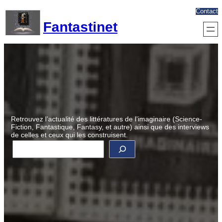
Aller
Contact
au
Fantastinet
contenu
Retrouvez l’actualité des littératures de l’imaginaire (Science-
Fiction, Fantastique, Fantasy, et autre) ainsi que des interviews
de celles et ceux qui les construisent.
R
e
c
h
e
r
c
h
e
r