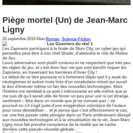
Piège mortel (Un) de Jean-Marc
Ligny
Roman
, 
Science-Fiction
20 septembre 2010
Allan
Les Guerriers du réel 1
Les Zapmens participent à la finale de Slum City, un cyber-jeu qui
permettra peut-être à son chef Shade, d’atteindre le rôle de Maître
de Jeu.
Leurs adversaires sont plutôt coriaces et ne respectent que très peu
les règles du jeu, et c’est donc leur vie que vont bientôt risquer les
Zapmens, en traversant les barrières d’Inner City !
Le début de ce titre jeunesse m’a fortement déplu tant il y avait de
néologismes et autres mots tirés d’un vocabulaire virtuel qui aurait
le don d’énerver même un fan des nouvelles technologies. Mais
l’histoire me semblait à ce poin t intéressante en elle-même que je
me suis dit qu’il serait utile de forcer un peu pour voir si cet étrange
sentiment – être dans un monde que je ne connais pas – se
poursuit ou s’il s’agit juste d’une exagération volontaire de l’auteur
pour nous déstabiliser… et je pense que c’est effectivement le cas,
car une fois passer cette plongée dans un Paris entièrement dévoyé
aux nouvelles technologies et à la virtualisation de la vie, Jean-Marc
Ligny nous fait prendre conscience de la réalité qui se cache
derrière cette pseudo-réussite globale..