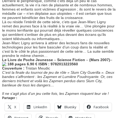
Derrière le périphérique, comme c’ets déjà un peu le cas
actuellement, la vie n’a rien de plaisante et de nombreux hommes,
femmes et enfants sont victimes d’agression ; ils sont le revers de la
médaille car – n’en déplaise aux utopistes – il est certain que tous
ne peuvent bénéficier des fruits de la croissance.
Là ou réside l’intérêt de cette série, c’ets que Jean-Marc Ligny
remet des jeunes face à la réalité à la vraie vie… Une plongée pour
le moins terrifiante qui pourrait déjà réveiller quelques consciences
qui semblent s’enliser de plus en plus devant des écrans qu’ils
soient télévisuels ou informatiques…
Jean-Marc Ligny arrivera à attirer des lecteurs fans de nouvelles
technologies pour les faire basculer d’un coup dans la réalité et
c’est là le côté le plus passionnant de cette série… La suite semble
prendre le même chemin…
Le Livre de Poche Jeunesse
–
Science Fiction
–
(Mars 2007)
–
188 pages 6.90 € ISBN : 9782013223560
Couverture :
Tristan Meudic
C’est la finale du tournoi de jeu de rôle « Slum City Guerilla ». Deux
bandes s’affrontent : les Zapmen et Lumière Foudroyante. Or, ces
derniers trichent et voilà les Zapmen perdus dans Slum City,
banlieue de tous les dangers…
Il ne s’agit plus d’un jeu cette fois, les Zapmen risquent leur vie !
Partager :
X
LinkedIn
Bluesky
Facebook