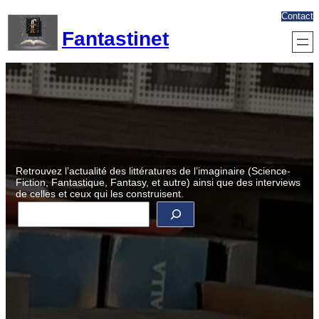
Aller
Contact
au
Fantastinet
contenu
Retrouvez l’actualité des littératures de l’imaginaire (Science-
Fiction, Fantastique, Fantasy, et autre) ainsi que des interviews
de celles et ceux qui les construisent.
R
e
c
h
e
r
c
h
e
r