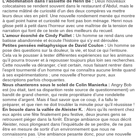
L’Abomination dans l’assiette de Henri Bé :
Deux nouveaux
colocataires se rendent souvent dans le restaurant d’Abdul, mais le
racisme mâtiné de curiosité d’un des deux compères va mettre
leurs deux vies en péril. Une nouvelle rondement menée qui montre
à quel point haine et curiosité ne font pas bon ménage. Henri nous
glisse petit à petit dans l’horreur avec une maîtrise de la tension de
narration qui font de ce texte un des meilleurs du recueil.
L’amour écorché de Cindy Paillet :
Un homme se rend dans une
batisse abandonnée et écoute l’histoire qui s’y est déroulée.
Petites pensées métaphysique de David Coulon :
Un homme se
pose des questions sur la douleur, la vie, et tout ce qui l’entoure.
Cela va le pousser à tester différentes expériences sur les animaux
qu’il pourra trouver et à repousser toujours plus loin ses recherches.
Cette nouvelle va déranger, c’est certain, nous faisant rentrer dans
l’esprit tourmenté d’un homme qui ne connaîtra aucune limite quand
à ses expérimentations ; une nouvelle d’horreur pure, aux
descriptions parfois choquantes.
Nous chanterons sous le soleil de Colin Manierka :
Angry Bob
est (ou était, tant sa disparition reste source de questionnement) un
bandit de grand chemin, qui reste propriétaire d’une rondelette
somme d’argent. Mais il faut savoir que ce coup, il a fallu le
préparer, et que rien ne doit troubler la minutie pour qu’il réussisse !
En boucle dans la vallée de Aleister K.
: Alors qu’ils rentrent chez
eux après une fête finalement peu festive, deux jeunes gens se
retrouvent piéger dans la forêt. Etrange ambiance que nous décrit
Aleister, nous plongeant dans l’inquiétude de se perdre, de ne pas
être en mesure de sortir d’un environnement que nous ne
connaissons pas. Une ambiance pesante donc, pour une nouvelle