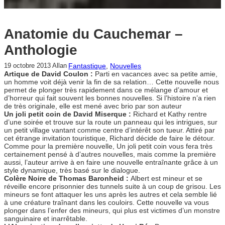
Anatomie du Cauchemar –
Anthologie
Fantastique
, 
Nouvelles
19 octobre 2013
Allan
Artique de David Coulon :
Parti en vacances avec sa petite amie,
un homme voit déjà venir la fin de sa relation… Cette nouvelle nous
permet de plonger très rapidement dans ce mélange d’amour et
d’horreur qui fait souvent les bonnes nouvelles. Si l’histoire n’a rien
de très originale, elle est mené avec brio par son auteur
Un joli petit coin de David Miserque :
Richard et Kathy rentre
d’une soirée et trouve sur la route un panneau qui les intrigues, sur
un petit village vantant comme centre d’intérêt son tueur. Attiré par
cet étrange invitation touristique, Richard décide de faire le détour.
Comme pour la première nouvelle, Un joli petit coin vous fera très
certainement pensé à d’autres nouvelles, mais comme la première
aussi, l’auteur arrive à en faire une nouvelle entraînante grâce à un
style dynamique, très basé sur le dialogue.
Colère Noire de Thomas Baronheid :
Albert est mineur et se
réveille encore prisonnier des tunnels suite à un coup de grisou. Les
mineurs se font attaquer les uns après les autres et cela semble lié
à une créature traînant dans les couloirs. Cette nouvelle va vous
plonger dans l’enfer des mineurs, qui plus est victimes d’un monstre
sanguinaire et inarrêtable.