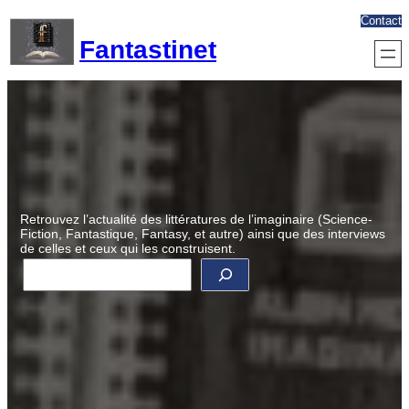
Aller
Contact
au
Fantastinet
contenu
Retrouvez l’actualité des littératures de l’imaginaire (Science-
Fiction, Fantastique, Fantasy, et autre) ainsi que des interviews
de celles et ceux qui les construisent.
R
e
c
h
e
r
c
h
e
r