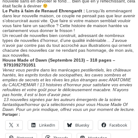
nouvelle sans en dévoiler le fond… Bien que en y réfléchissant, cela
était facile à deviner
Le Puits à faim de Renaud Ehrengardt :
Lorsqu’ils emménagent
dans leur nouvelle maison, ce couple ne pensait pas que leur avenir
s’obscurcirait aussi vite. Que faire si votre maison semblait vouloir
vous faire faire un sacrifice ? Cette histoire de maison hantée va
certainement vous donner le frisson !
Un recueil de nouvelles bien construit, adressant de nombreux
types de nouvelles d’horreur, d’une qualité indéniable… J’avoue
n’avoir par contre pas du tout accroché aux illustrations qui ornent
chacune des nouvelles car ne rendant pas hommage, de mon avis,
aux nouvelles.
House Made of Dawn (Septembre 2013) – 318 pages –
9791092791051
Venez vous perdre dans les marécages pestilentiels, les châteaux
hantés, les esprits tordus de sociopathes, les caves sombres et
emplies de secrets et les rêves les plus étranges avec ANATOMIE
du CAUCHEMAR ! 13 histoires d’horreur pour satisfaire vos envies
refoulées et votre goût pour le délicieusement macabre. N’ayons
pas honte, il est si bon d’avoir peur.
13 nouvelles signées par les auteurs émergents de la scène
fantastique/horreur qu’a sélectionnés pour vous House Made Of
Dawn. Pour un prix modique, offrez vous un pur moment de lecture.
Partager :
X
LinkedIn
Bluesky
Facebook