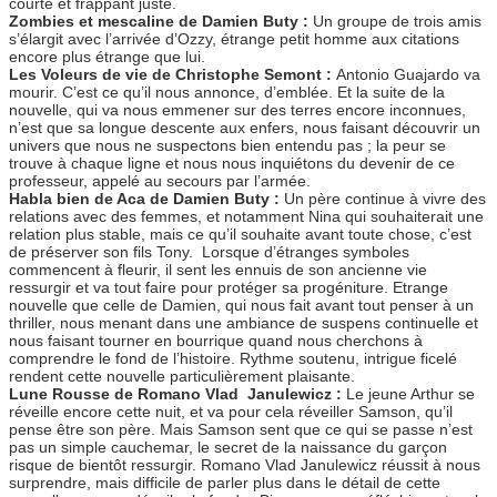
courte et frappant juste.
Zombies et mescaline de Damien Buty :
Un groupe de trois amis
s’élargit avec l’arrivée d’Ozzy, étrange petit homme aux citations
encore plus étrange que lui.
Les Voleurs de vie de Christophe Semont :
Antonio Guajardo va
mourir. C’est ce qu’il nous annonce, d’emblée. Et la suite de la
nouvelle, qui va nous emmener sur des terres encore inconnues,
n’est que sa longue descente aux enfers, nous faisant découvrir un
univers que nous ne suspectons bien entendu pas ; la peur se
trouve à chaque ligne et nous nous inquiétons du devenir de ce
professeur, appelé au secours par l’armée.
Habla bien de Aca de Damien Buty :
Un père continue à vivre des
relations avec des femmes, et notamment Nina qui souhaiterait une
relation plus stable, mais ce qu’il souhaite avant toute chose, c’est
de préserver son fils Tony. Lorsque d’étranges symboles
commencent à fleurir, il sent les ennuis de son ancienne vie
ressurgir et va tout faire pour protéger sa progéniture. Etrange
nouvelle que celle de Damien, qui nous fait avant tout penser à un
thriller, nous menant dans une ambiance de suspens continuelle et
nous faisant tourner en bourrique quand nous cherchons à
comprendre le fond de l’histoire. Rythme soutenu, intrigue ficelé
rendent cette nouvelle particulièrement plaisante.
Lune Rousse de Romano Vlad Janulewicz :
Le jeune Arthur se
réveille encore cette nuit, et va pour cela réveiller Samson, qu’il
pense être son père. Mais Samson sent que ce qui se passe n’est
pas un simple cauchemar, le secret de la naissance du garçon
risque de bientôt ressurgir. Romano Vlad Janulewicz réussit à nous
surprendre, mais difficile de parler plus dans le détail de cette