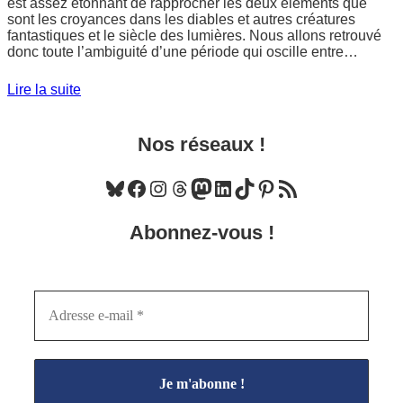
est assez étonnant de rapprocher les deux éléments que
sont les croyances dans les diables et autres créatures
fantastiques et le siècle des lumières. Nous allons retrouvé
donc toute l’ambiguité d’une période qui oscille entre…
Lire la suite
Nos réseaux !
Bluesky
Facebook
Instagram
Threads
Mastodon
LinkedIn
TikTok
Pinterest
Flux RSS
Abonnez-vous !