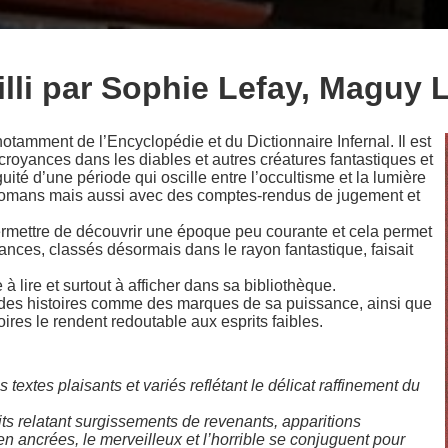
illi par Sophie Lefay, Maguy 
notamment de l’Encyclopédie et du Dictionnaire Infernal. Il est
royances dans les diables et autres créatures fantastiques et
ité d’une période qui oscille entre l’occultisme et la lumière
 romans mais aussi avec des comptes-rendus de jugement et
ermettre de découvrir une époque peu courante et cela permet
nces, classés désormais dans le rayon fantastique, faisait
e à lire et surtout à afficher dans sa bibliothèque.
r des histoires comme des marques de sa puissance, ainsi que
es le rendent redoutable aux esprits faibles.
 textes plaisants et variés reflétant le délicat raffinement du
its relatant surgissements de revenants, apparitions
en ancrées, le merveilleux et l’horrible se conjuguent pour