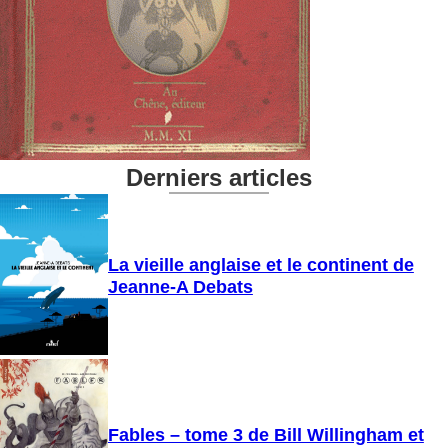
Derniers articles
La vieille anglaise et le continent de
Jeanne-A Debats
Fables – tome 3 de Bill Willingham et