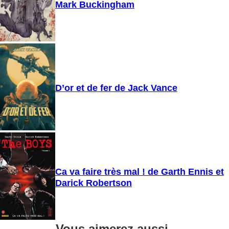
Mark Buckingham
D’or et de fer de Jack Vance
Ca va faire très mal ! de Garth Ennis et
Darick Robertson
Vous aimerez aussi