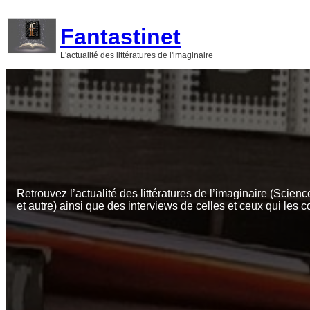
Aller
au
Fantastinet
contenu
L'actualité des littératures de l'imaginaire
Retrouvez l’actualité des littératures de l’imaginaire (Scienc
et autre) ainsi que des interviews de celles et ceux qui les c