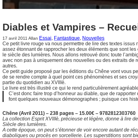
Diables et Vampires – Recue
Essai
, 
Fantastique
, 
Nouvelles
17 avril 2011
Allan
Ce petit livre rouge va nous permettre de lire des textes issus 
assez étonnant de rapprocher les deux éléments que sont les c
le siècle des lumières. Nous allons retrouvé donc toute l’ambigu
avec non pas à uniquement des nouvelles ou des extraits de
autres.
Ce petit guide proposé par les éditions du Chêne vont vous p
de se rendre compte à quel point ces phénomènes et ses croya
partie du quotidien au XVIIIè.
Le livre est très illustré ce qui le rend particulièrement agréabl
C’est donc faire trop d’honneur au diable, que de rapporte
font quelques nouveaux démonographes ; puisque ces histoir
Chêne (Avril 2011) – 238 pages – 15.00€ – 9782812303760
La collection Esprit XVIIIè, précieuse et légère, donne à lire des
Siècle des lumières.
A cette époque, on peut s’étonner de voir encore autant de réc
diaboliques ou procès en sorcellerie. Les superstitions sont bi