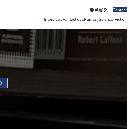
Facebook
Twitter
Instagram
Flux RSS
Contact
Interviews
Fantastique
Fantasy
Science-Fiction