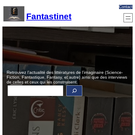
Aller
Contact
au
Fantastinet
contenu
Retrouvez l’actualité des littératures de l’imaginaire (Science-
Fiction, Fantastique, Fantasy, et autre) ainsi que des interviews
de celles et ceux qui les construisent.
R
e
c
h
e
r
c
h
e
r