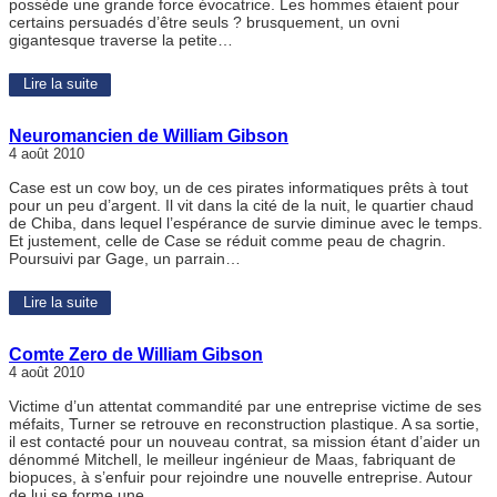
possède une grande force évocatrice. Les hommes étaient pour
certains persuadés d’être seuls ? brusquement, un ovni
gigantesque traverse la petite…
Lire la suite
Neuromancien de William Gibson
4 août 2010
Case est un cow boy, un de ces pirates informatiques prêts à tout
pour un peu d’argent. Il vit dans la cité de la nuit, le quartier chaud
de Chiba, dans lequel l’espérance de survie diminue avec le temps.
Et justement, celle de Case se réduit comme peau de chagrin.
Poursuivi par Gage, un parrain…
Lire la suite
Comte Zero de William Gibson
4 août 2010
Victime d’un attentat commandité par une entreprise victime de ses
méfaits, Turner se retrouve en reconstruction plastique. A sa sortie,
il est contacté pour un nouveau contrat, sa mission étant d’aider un
dénommé Mitchell, le meilleur ingénieur de Maas, fabriquant de
biopuces, à s’enfuir pour rejoindre une nouvelle entreprise. Autour
de lui se forme une…