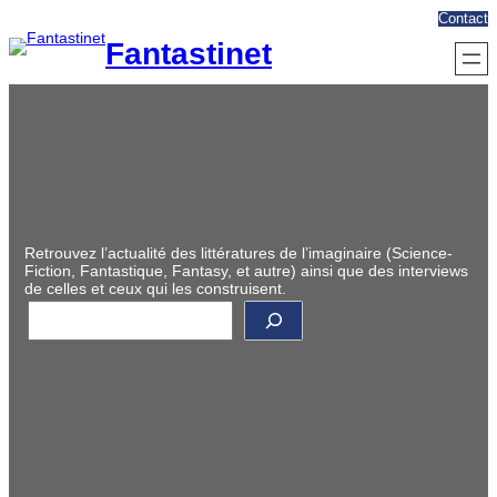
Aller
Contact
au
Fantastinet
contenu
Retrouvez l’actualité des littératures de l’imaginaire (Science-
Fiction, Fantastique, Fantasy, et autre) ainsi que des interviews
de celles et ceux qui les construisent.
R
e
c
h
e
r
c
h
e
r