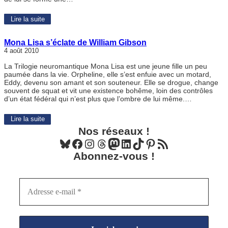
Lire la suite
Mona Lisa s’éclate de William Gibson
4 août 2010
La Trilogie neuromantique Mona Lisa est une jeune fille un peu
paumée dans la vie. Orpheline, elle s’est enfuie avec un motard,
Eddy, devenu son amant et son souteneur. Elle se drogue, change
souvent de squat et vit une existence bohême, loin des contrôles
d’un état fédéral qui n’est plus que l’ombre de lui même.…
Lire la suite
Nos réseaux !
Bluesky
Facebook
Instagram
Threads
Mastodon
LinkedIn
TikTok
Pinterest
Flux RSS
Abonnez-vous !