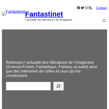
Aller
Facebook
Twitter
Instagram
Flux RSS
au
Contact
Fantastinet
contenu
L'actualité des littératures de l'imaginaire
Retrouvez l’actualité des littératures de l’imaginaire
(Science-Fiction, Fantastique, Fantasy, et autre) ainsi
que des interviews de celles et ceux qui les
construisent.
R
e
c
h
e
r