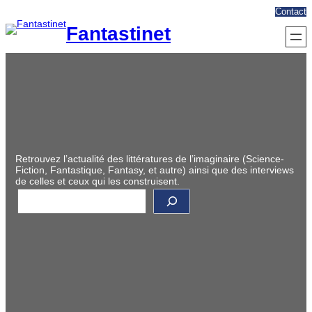
Aller
Contact
au
Fantastinet
contenu
Retrouvez l’actualité des littératures de l’imaginaire (Science-
Fiction, Fantastique, Fantasy, et autre) ainsi que des interviews
de celles et ceux qui les construisent.
R
e
c
h
e
r
c
h
e
r