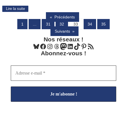
Lire la suite
«
Précédents
1
…
31
32
33
34
35
Suivants
»
Nos réseaux !
Bluesky
Facebook
Instagram
Threads
Mastodon
LinkedIn
TikTok
Pinterest
Flux RSS
Abonnez-vous !