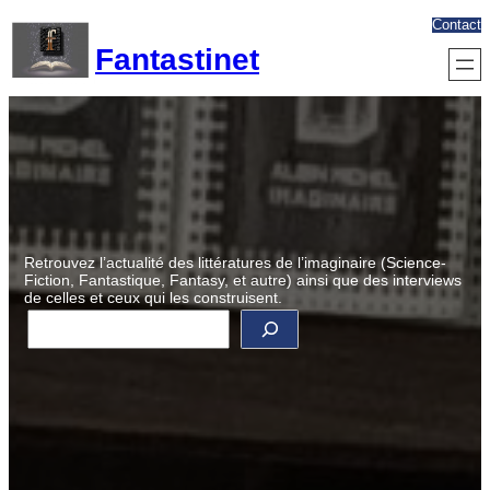
Aller
Contact
au
Fantastinet
contenu
Retrouvez l’actualité des littératures de l’imaginaire (Science-
Fiction, Fantastique, Fantasy, et autre) ainsi que des interviews
de celles et ceux qui les construisent.
R
e
c
h
e
r
c
h
e
r