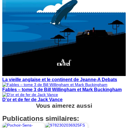
La vieille anglaise et le continent de Jeanne-A Debats
Fables – tome 3 de Bill Willingham et Mark Buckingham
D’or et de fer de Jack Vance
Vous aimerez aussi
Publications similaires: