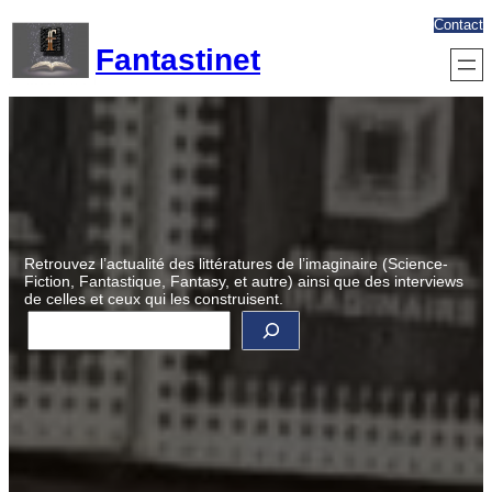
Aller
Contact
au
Fantastinet
contenu
Retrouvez l’actualité des littératures de l’imaginaire (Science-
Fiction, Fantastique, Fantasy, et autre) ainsi que des interviews
de celles et ceux qui les construisent.
R
e
c
h
e
r
c
h
e
r