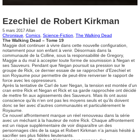
Ezechiel de Robert Kirkman
5 mars 2017
Allan
Chronique
, 
Comics
, 
Science-Fiction
, 
The Walking Dead
The Walking Dead – Tome 19
Maggie doit continuer à vivre dans cette nouvelle configuration,
notamment pour son enfant à venir. Désormais dans la
communauté de la Colline, sous la responsabilité de Gregory,
Maggie a du mal à accepter toute forme de soumission à Negan et
ses Sauveurs. Pendant que Negan poursuit sa pression sur le
groupe de Rick, ce dernier essaie de se rapprocher d’Ezechiel et
son Royaume pour permettre de peut-être renverser le rapport de
force avec les oppresseurs.
Après la tentative de Carl de tuer Negan, la tension est montée d’un
cran entre Rick et Negan et Rick et sa garde rapprochée ont décidé
de mettre fin aux agissements des Sauveurs. Mais ils ont aussi
conscience qu’ils n’en ont pas les moyens seuls et qu’ils doivent
donc se lier avec d’autres communautés et particulièrement le
Royaume.
Ce nouvel affrontement marque un réel renouveau dans la série
avec un méchant à la hauteur de notre Rick. Chaque affrontement
est un risque supplémentaire de voir disparaître un des
personnages clés de la saga et Robert Kirkman n’a jamais hésité à
sacrifier ses plus fidèles lieutenants.