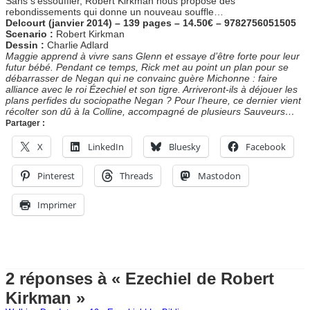
Sans s’essouffler, Robert Kirkman nous propose des
rebondissements qui donne un nouveau souffle…
Delcourt (janvier 2014) – 139 pages – 14.50€ – 9782756051505
Scenario :
Robert Kirkman
Dessin :
Charlie Adlard
Maggie apprend à vivre sans Glenn et essaye d’être forte pour leur
futur bébé. Pendant ce temps, Rick met au point un plan pour se
débarrasser de Negan qui ne convainc guère Michonne : faire
alliance avec le roi Ézechiel et son tigre. Arriveront-ils à déjouer les
plans perfides du sociopathe Negan ? Pour l’heure, ce dernier vient
récolter son dû à la Colline, accompagné de plusieurs Sauveurs…
Partager :
X
LinkedIn
Bluesky
Facebook
Pinterest
Threads
Mastodon
Imprimer
2 réponses à « Ezechiel de Robert
Kirkman »