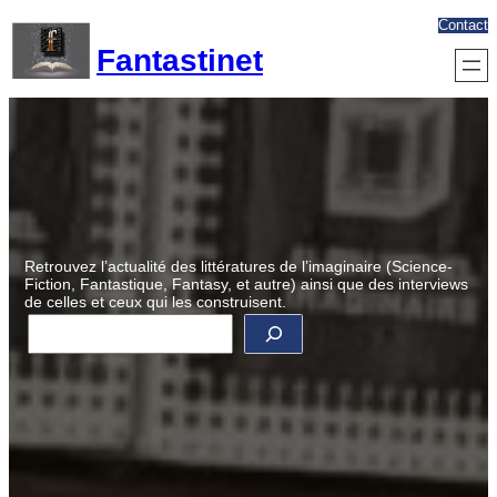
Aller
Contact
au
Fantastinet
contenu
Retrouvez l’actualité des littératures de l’imaginaire (Science-
Fiction, Fantastique, Fantasy, et autre) ainsi que des interviews
de celles et ceux qui les construisent.
R
e
c
h
e
r
c
h
e
r