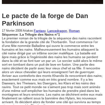
Le pacte de la forge de Dan
Parkinson
Fantasy
, 
Lancedragon
, 
Roman
17 février 2009
Ariakas
Séquence :La Trilogie des Nains n°1
Le premier roman de la trilogie de la séquence des nains racontent
la fondation de la grande cité de Thorbardin. Tout commence l’or
d’une fête nommée Balladine qui ouvre le commerce entre les
humains et les nains. Malheureusement les humains attaquent la
cité naine dirigé par un infâme sorcier maléfique. La bataille est
âpre mais grâce à l’ingéniosité des nains les humains se perdent
dans la cité et se font tuer un par un. Le sorcier subit alors le même
sort en tombant dans un puit de lave en fusion. Une partie des
nains décident de partir avec leur vieux chef et sa fille. Il rencontre
alors un vieux chevalier qui leurs enseignent l’art de guerroyer.
Arriver aux contreforts des monts Kharolis ils rencontrent des nains;
exactement comme eux mais en très grand nombre. Il y a les
Daewars, les Theiwars, les Daergars, les Klars et les nains des
ravins. Tout ce petit monde ne s’aiment pas trop mais sont animés
d’une même soif empêcher les humains de prendre pied dans les
montagnes et leurs environs. Les nains se déchirent entre eux mais
finalement se rallient sous la bannière des Hylars, les nouveaux
arrivant. Ils décident alors de fonder une cité qui survivra au temps