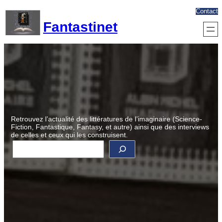
Aller
Contact
au
Fantastinet
contenu
Retrouvez l’actualité des littératures de l’imaginaire (Science-
Fiction, Fantastique, Fantasy, et autre) ainsi que des interviews
de celles et ceux qui les construisent.
R
e
c
h
e
r
c
h
e
r