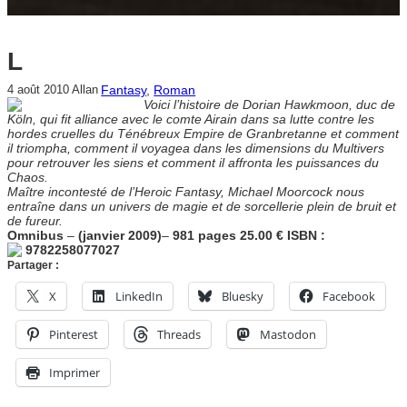
L
Fantasy
, 
Roman
4 août 2010
Allan
Voici l’histoire de Dorian Hawkmoon, duc de
Köln, qui fit alliance avec le comte Airain dans sa lutte contre les
hordes cruelles du Ténébreux Empire de Granbretanne et comment
il triompha, comment il voyagea dans les dimensions du Multivers
pour retrouver les siens et comment il affronta les puissances du
Chaos.
Maître incontesté de l’Heroic Fantasy, Michael Moorcock nous
entraîne dans un univers de magie et de sorcellerie plein de bruit et
de fureur.
Omnibus
–
(janvier 2009)
–
981 pages
25.00 €
ISBN :
9782258077027
Partager :
X
LinkedIn
Bluesky
Facebook
Pinterest
Threads
Mastodon
Imprimer