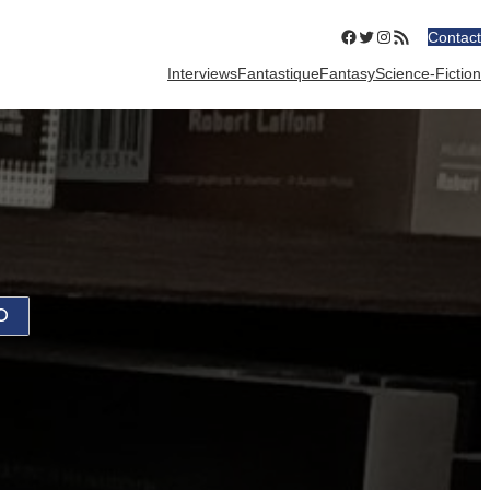
Facebook
Twitter
Instagram
Flux RSS
Contact
Interviews
Fantastique
Fantasy
Science-Fiction