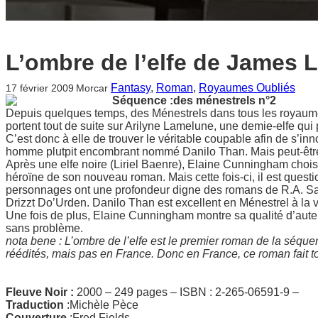
L’ombre de l’elfe de James 
Fantasy
, 
Roman
, 
Royaumes Oubliés
17 février 2009
Morcar
Séquence :
des ménestrels n°2
Depuis quelques temps, des Ménestrels dans tous les royaume
portent tout de suite sur Arilyne Lamelune, une demie-elfe qui
C’est donc à elle de trouver le véritable coupable afin de s’inn
homme plutpit encombrant nommé Danilo Than. Mais peut-être c
Après une elfe noire (Liriel Baenre), Elaine Cunningham chois
héroïne de son nouveau roman. Mais cette fois-ci, il est quest
personnages ont une profondeur digne des romans de R.A. Salva
Drizzt Do’Urden. Danilo Than est excellent en Ménestrel à la 
Une fois de plus, Elaine Cunningham montre sa qualité d’auteur
sans problème.
nota bene : L’ombre de l’elfe est le premier roman de la séqu
réédités, mais pas en France. Donc en France, ce roman fait t
Fleuve Noir :
2000 – 249 pages – ISBN : 2-265-06591-9 –
Traduction
:Michèle Pèce
Couverture
:Fred Fields