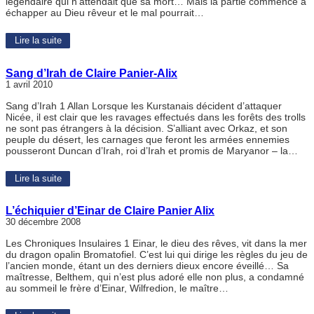
légendaire qui n’attendait que sa mort… Mais la partie commence a
échapper au Dieu rêveur et le mal pourrait…
Lire la suite
Sang d’Irah de Claire Panier-Alix
1 avril 2010
Sang d’Irah 1 Allan Lorsque les Kurstanais décident d’attaquer
Nicée, il est clair que les ravages effectués dans les forêts des trolls
ne sont pas étrangers à la décision. S’alliant avec Orkaz, et son
peuple du désert, les carnages que feront les armées ennemies
pousseront Duncan d’Irah, roi d’Irah et promis de Maryanor – la…
Lire la suite
L’échiquier d’Einar de Claire Panier Alix
30 décembre 2008
Les Chroniques Insulaires 1 Einar, le dieu des rêves, vit dans la mer
du dragon opalin Bromatofiel. C’est lui qui dirige les règles du jeu de
l’ancien monde, étant un des derniers dieux encore éveillé… Sa
maîtresse, Belthem, qui n’est plus adoré elle non plus, a condamné
au sommeil le frère d’Einar, Wilfredion, le maître…