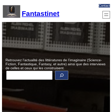
Aller
Contact
au
Fantastinet
contenu
Retrouvez l’actualité des littératures de l’imaginaire (Science-
Fiction, Fantastique, Fantasy, et autre) ainsi que des interviews
de celles et ceux qui les construisent.
R
e
c
h
e
r
c
h
e
r