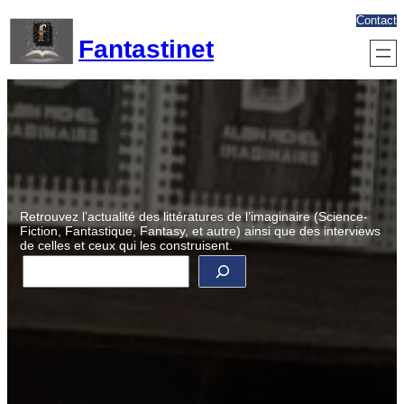
Aller
Contact
au
Fantastinet
contenu
Retrouvez l’actualité des littératures de l’imaginaire (Science-
Fiction, Fantastique, Fantasy, et autre) ainsi que des interviews
de celles et ceux qui les construisent.
R
e
c
h
e
r
c
h
e
r