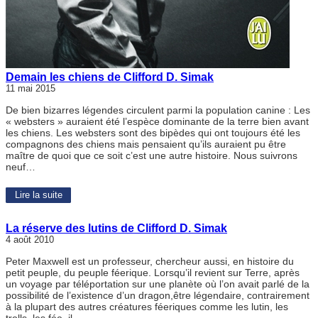
Demain les chiens de Clifford D. Simak
11 mai 2015
De bien bizarres légendes circulent parmi la population canine : Les
« websters » auraient été l’espèce dominante de la terre bien avant
les chiens. Les websters sont des bipèdes qui ont toujours été les
compagnons des chiens mais pensaient qu’ils auraient pu être
maître de quoi que ce soit c’est une autre histoire. Nous suivrons
neuf…
Lire la suite
La réserve des lutins de Clifford D. Simak
4 août 2010
Peter Maxwell est un professeur, chercheur aussi, en histoire du
petit peuple, du peuple féerique. Lorsqu’il revient sur Terre, après
un voyage par téléportation sur une planète où l’on avait parlé de la
possibilité de l’existence d’un dragon,être légendaire, contrairement
à la plupart des autres créatures féeriques comme les lutin, les
trolls, les fée, il…